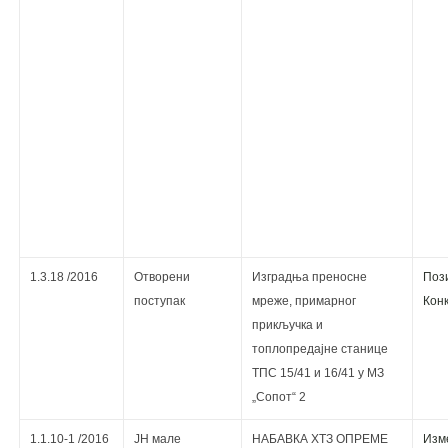
1.3.18 /2016
Отворени
Изградња преносне
Поз
поступак
мреже, примарног
Кoнк
прикључка и
топлопредајне станице
ТПС 15/41 и 16/41 у МЗ
„Сопот“ 2
1.1.10-1 /2016
ЈН мале
НАБАВКА ХТЗ ОПРЕМЕ
Изм