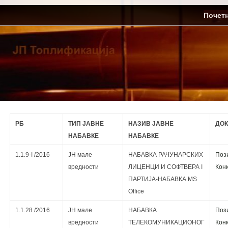
Skip
ЈП Топлификација
Почет
to
content
РБ
ТИП ЈАВНЕ
НАЗИВ ЈАВНЕ
ДОК
НАБАВКЕ
НАБАВКЕ
1.1.9-I /2016
ЈН мале
НАБАВКА РАЧУНАРСКИХ
Поз
вредности
ЛИЦЕНЦИ И СОФТВЕРА I
Кoнк
ПАРТИЈА-НАБАВКА MS
Office
1.1.28 /2016
ЈН мале
НАБАВКА
Поз
вредности
ТЕЛЕКОМУНИКАЦИОНОГ
Кoнк