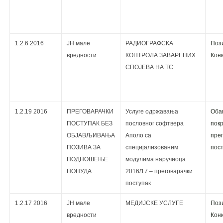
1.2.6 2016
ЈН мале
РАДИОГРАФСКА
Поз
вредности
КОНТРОЛА ЗАВАРЕНИХ
Кoнк
СПОЈЕВА НА ТС
1.2.19 2016
ПРЕГОВАРАЧКИ
Услуге одржавања
Оба
ПОСТУПАК БЕЗ
пословног софтвера
пок
ОБЈАВЉИВАЊА
Аполо са
прег
ПОЗИВА ЗА
специјализованим
пос
ПОДНОШЕЊЕ
модулима наручиоца
ПОНУДА
2016/17 – преговарачки
поступак
1.2.17 2016
ЈН мале
МЕДИЈСКЕ УСЛУГЕ
Пози
вредности
Кoнк