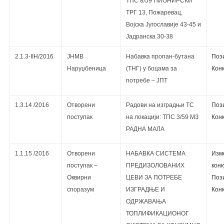
ТПС 8/59 ПИОНИРСКИ
ТРГ 13, Пожаревац,
Војска Југославије 43-45 и
Јадранска 30-38
2.1.3-IIН/2016
ЈНМВ
Набавка пропан-бутана
Поз
Наруџбеница
(ТНГ) у боцама за
Кoнк
потребе – ЈПТ
1.3.14 /2016
Отворени
Радови на изградњи ТС
Поз
поступак
на локацији: ТПС 3/59 МЗ
Кoнк
РАДНА МАЛА
1.1.15 /2016
Отворени
НАБАВКА СИСТЕМА
Изм
поступак –
ПРЕДИЗОЛОВАНИХ
кoнк
Оквирни
ЦЕВИ ЗА ПОТРЕБЕ
Поз
споразум
ИЗГРАДЊЕ И
Кoнк
ОДРЖАВАЊА
ТОПЛИФИКАЦИОНОГ