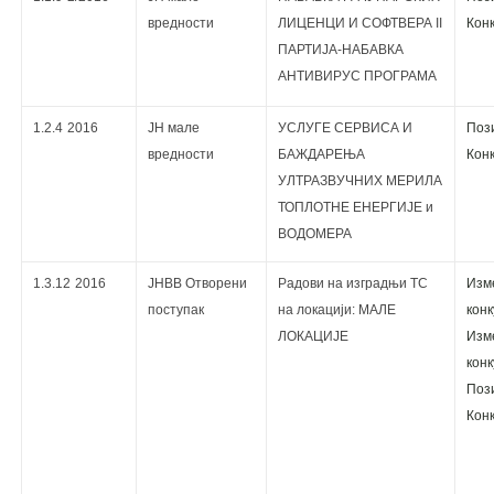
вредности
ЛИЦЕНЦИ И СОФТВЕРА II
Кoнк
ПАРТИЈА-НАБАВКА
АНТИВИРУС ПРОГРАМА
1.2.4
2016
ЈН мале
УСЛУГЕ СЕРВИСА И
Поз
вредности
БАЖДАРЕЊА
Кoнк
УЛТРАЗВУЧНИХ МЕРИЛА
ТОПЛОТНЕ ЕНЕРГИЈЕ и
ВОДОМЕРА
1.3.12
2016
ЈНВВ Отворени
Радови на изградњи ТС
Изм
поступак
на локацији: МАЛЕ
кoнк
ЛОКАЦИЈЕ
Изм
кoнк
Поз
Кoнк