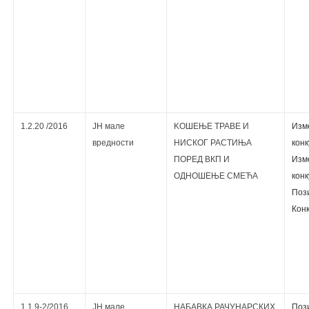
1.2.20 /2016
ЈН мале
KOШЕЊЕ ТРАВЕ И
Изм
вредности
НИСКОГ РАСТИЊА
кoнк
ПОРЕД ВКП И
Изм
ОДНОШЕЊЕ СМЕЋА
кoнк
Поз
Кoнк
1.1.9-2/2016
ЈН мале
НАБАВКА РАЧУНАРСКИХ
Поз