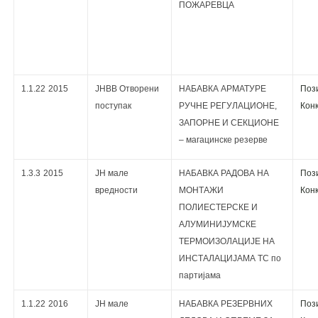
ПОЖАРЕВЦА
1.1.22
2015
ЈНВВ Отворени
НАБАВКА АРМАТУРЕ
Поз
поступак
РУЧНЕ РЕГУЛАЦИОНЕ,
Кoнк
ЗАПОРНЕ И СЕКЦИОНЕ
– магацинске резерве
1.3.3
2015
ЈН мале
НАБAВКА РАДОВА НА
Поз
вредности
МОНТАЖИ
Кoнк
ПОЛИЕСТЕРСКЕ И
АЛУМИНИЈУМСКЕ
ТЕРМОИЗОЛАЦИЈЕ НА
ИНСТАЛАЦИЈАМА ТС по
партијама
1.1.22
2016
ЈН мале
НАБАВКА РЕЗЕРВНИХ
Поз