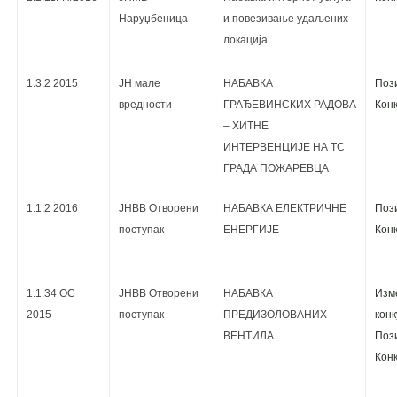
Наруџбеница
и повезивање удаљених
локација
1.3.2 2015
ЈН мале
НАБАВКА
Поз
вредности
ГРАЂЕВИНСКИХ РАДОВА
Кoнк
– ХИТНЕ
ИНТЕРВЕНЦИЈЕ НА ТС
ГРАДА ПОЖАРЕВЦА
1.1.2 2016
ЈНВВ Отворени
НАБАВКА ЕЛЕКТРИЧНЕ
Поз
поступак
ЕНЕРГИЈЕ
Кoнк
1.1.34 ОС
ЈНВВ Отворени
НАБАВКА
Изм
2015
поступак
ПРЕДИЗОЛОВАНИХ
кoнк
ВЕНТИЛА
Поз
Кoнк