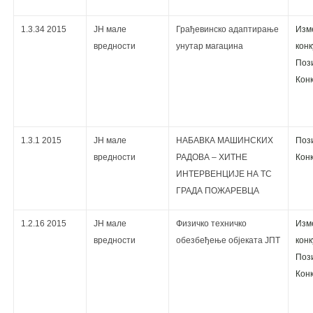
1.3.34 2015
ЈН мале
Грађевинско адаптирање
Изм
вредности
унутар магацина
кoнк
Поз
Кoнк
1.3.1 2015
ЈН мале
НАБАВКА МАШИНСКИХ
Поз
вредности
РАДОВА – ХИТНЕ
Кoнк
ИНТЕРВЕНЦИЈЕ НА ТС
ГРАДА ПОЖАРЕВЦА
1.2.16 2015
ЈН мале
Физичко техничко
Изм
вредности
обезбеђење објекатa ЈПТ
кoнк
Поз
Кoнк