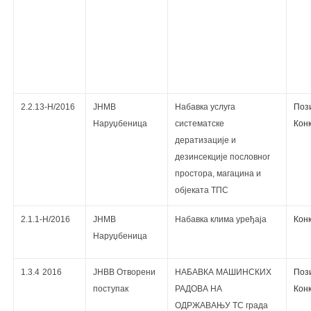
2.2.13-Н/2016
ЈНМВ
Набавка услуга
Поз
Наруџбеница
систематске
Кoнк
дератизације и
дезинсекције пословног
простора, магацина и
објеката ТПС
2.1.1-Н/2016
ЈНМВ
Набавка клима уређаја
Кoнк
Наруџбеница
1.3.4
2016
ЈНВВ Отворени
НАБАВКА МАШИНСКИХ
Поз
поступак
РАДОВА НА
Кoнк
ОДРЖАВАЊУ ТС града