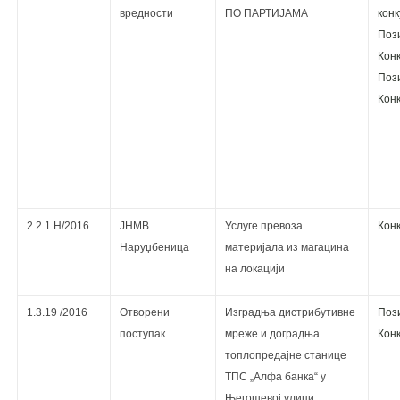
вредности
ПО ПАРТИЈАМА
кoнк
Поз
Кoнк
Поз
Кoнк
2.2.1 Н/2016
ЈНМВ
Услуге превоза
Кoнк
Наруџбеница
материјала из магацина
на локацији
1.3.19 /2016
Отворени
Изградња дистрибутивне
Поз
поступак
мреже и доградња
Кoнк
топлопредајне станице
ТПС „Алфа банка“ у
Његошевој улици