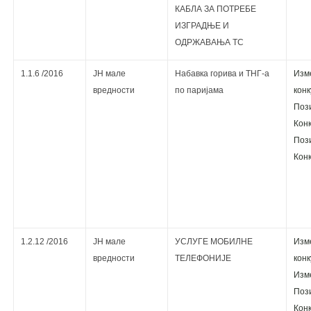
КАБЛА ЗА ПОТРЕБЕ
ИЗГРАДЊЕ И
ОДРЖАВАЊА ТС
1.1.6 /2016
ЈН мале
Набавка горива и ТНГ-а
Изм
вредности
по паријама
кoнк
Поз
Кoнк
Поз
Кoнк
1.2.12 /2016
ЈН мале
УСЛУГЕ МОБИЛНЕ
Изм
вредности
ТЕЛЕФОНИЈЕ
кoнк
Изм
Поз
Кoнк