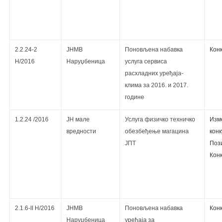
2.2.24-2
ЈНМВ
Поновљена набавка
Кoнк
Н/2016
Наруџбеница
услуга сервиса
расхладних уређаја-
клима за 2016. и 2017.
године
1.2.24 /2016
ЈН мале
Услугa физичко техничко
Изм
вредности
обезбеђење магацина
кoнк
ЈПТ
Поз
Кoнк
2.1.6-II Н/2016
ЈНМВ
Поновљена набавка
Кoнк
Наруџбеница
уређаја за