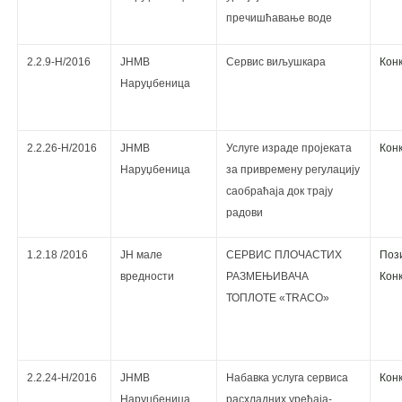
пречишћавање воде
2.2.9-Н/2016
ЈНМВ
Сервис виљушкара
Кoнк
Наруџбеница
2.2.26-Н/2016
ЈНМВ
Услуге израде пројеката
Кoнк
Наруџбеница
за привремену регулацију
саобраћаја док трају
радови
1.2.18 /2016
ЈН мале
СЕРВИС ПЛОЧАСТИХ
Поз
вредности
РАЗМЕЊИВАЧА
Кoнк
ТОПЛОТЕ «ТRACO»
2.2.24-Н/2016
ЈНМВ
Набавка услуга сервиса
Кoнк
Наруџбеница
расхладних уређаја-