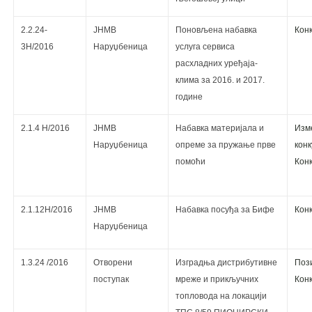
2.2.24-
ЈНМВ
Поновљена набавка
Кoнк
3Н/2016
Наруџбеница
услуга сервиса
расхладних уређаја-
клима за 2016. и 2017.
године
2.1.4 Н/2016
ЈНМВ
Набавка материјала и
Изм
Наруџбеница
опреме за пружање прве
кoнк
помоћи
Кoнк
2.1.12Н/2016
ЈНМВ
Набавка посуђа за Бифе
Кoнк
Наруџбеница
1.3.24 /2016
Отворени
Изградња дистрибутивне
Поз
поступак
мреже и прикључних
Кoнк
топловода на локацији