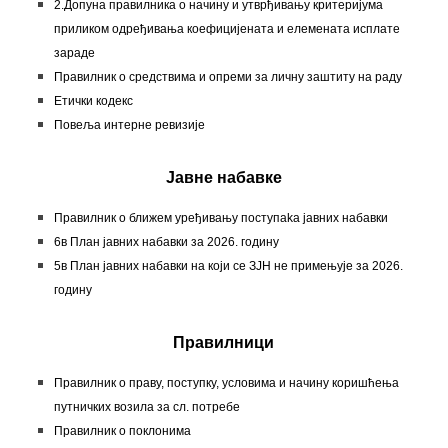
2.Допуна правилника о начину и утврђивању критеријума
приликом одређивања коефицијената и елемената исплате
зараде
Правилник о средствима и опреми за личну заштиту на раду
Етички кодекс
Повеља интерне ревизије
Јавне набавке
Правилник о ближем уређивању поступaka јавних набавки
6в План јавних набавки за 2026. годину
5в План јавних набавки на који се ЗЈН не примењује за 2026.
годину
Правилници
Правилник о праву, поступку, условима и начину коришћења
путничких возила за сл. потребе
Правилник о поклонима