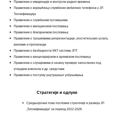
Правилник о евиденцији и контроли радног времена
Правилник о коришћењу службених мобилних телефона у ЈП
Топлификација
Правилник о службеним путовањима
Правилник о магацинском пословању
Правилник о благајничком пословању
Правилник о трошковима репрезентације, угоститељских услуга,
рекламе и пропаганде
Правилник о безбедности ИКТ система ЈПТ.
Правилник о канцеларијском и архивском пословању
Правилник о случајевима и начину провере запослених под
утицајем алкохола и др. средстава
Правилник о поступку унутрашњег узбуњивања
Стратегије и одлуке
Средњорочни план пословнe стратегијe и развојa ЈП
„Топлификација“ за период 2022-2026