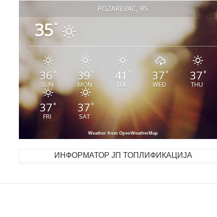
POŽAREVAC, RS
35
°
36
39
41
37
37
°
°
°
°
°
SUN
MON
TUE
WED
THU
37
37
°
°
FRI
SAT
Weather from OpenWeatherMap
ИНФОРМАТОР ЈП ТОПЛИФИКАЦИЈА