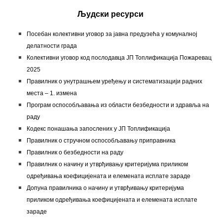
Људски ресурси
Посебан колективни уговор за јавна предузећа у комуналној
делатности града
Колективни уговор код послодавца ЈП Топлификација Пожаревац
2025
Правилник о унутрашњем уређењу и систематизацији радних
места – 1. измена
Програм оспособљавања из области безбедности и здравља на
раду
Кодекс понашања запослених у ЈП Топлификација
Правилник о стручном оспособљавању приправника
Правилник о безбедности на раду
Правилник о начину и утврђивању критеријума приликом
одређивања коефицијената и елемената исплате зараде
Допуна правилника о начину и утврђивању критеријума
приликом одређивања коефицијената и елемената исплате
зараде