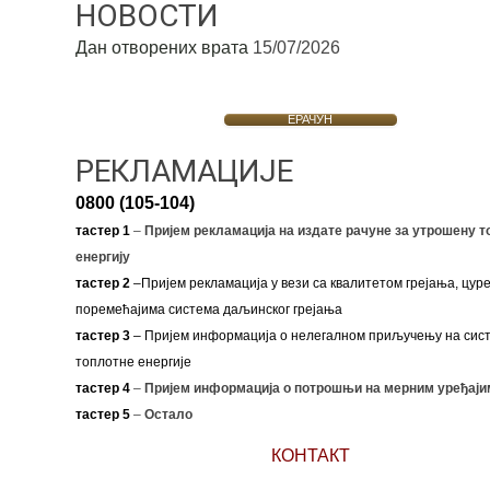
НОВОСТИ
Дан отворених врата
15/07/2026
ЕРАЧУН
РЕКЛАМАЦИЈЕ
0800 (105-104)
тастер 1
–
Пријем рекламација на издате рачуне за утрошену т
енергију
тастер 2
–Пријем рекламација у вези са квалитетом грејања, цуре
поремећајима система даљинског грејања
тастер 3
– Пријем информација о нелегалном приључењу на сис
топлотне енергије
тастер 4
–
Пријем информација о потрошњи на мерним уређаји
тастер 5
–
Остало
КОНТАКТ