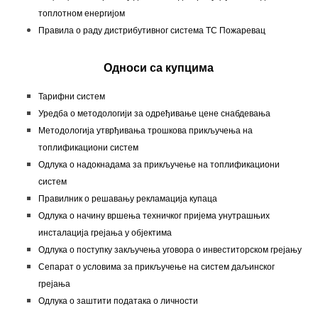
топлотном енергијом
Правила о раду дистрибутивног система ТС Пожаревац
Односи са купцима
Тарифни систем
Уредба о методологији за одређивање цене снабдевања
Методологија утврђивања трошкова прикључења на
топлификациони систем
Одлука о надокнадама за прикључење на топлификациони
систем
Правилник о решавању рекламација купаца
Одлука о начину вршења техничког пријема унутрашњих
инсталација грејања у објектима
Одлука о поступку закључења уговора о инвеститорском грејању
Сепарат о условима за прикључење на систем даљинског
грејања
Одлука о заштити података о личности