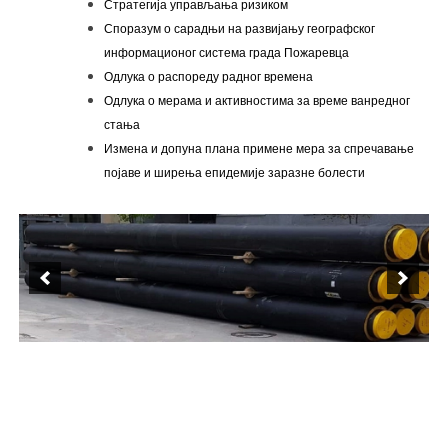
Стратегија управљања ризиком
Споразум о сарадњи на развијању географског
информационог система града Пожаревца
Одлука о распореду радног времена
Одлука о мерама и активностима за време ванредног
стања
Измена и допуна плана примене мера за спречавање
појаве и ширења епидемије заразне болести