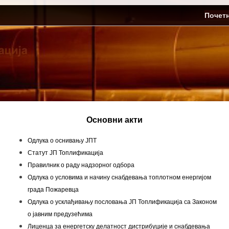
Skip
ЈП Топлификација
Почет
to
content
Основни акти
Одлука о оснивању ЈПТ
Статут ЈП Топлификација
Правилник о раду надзорног одбора
Одлука о условима и начину снабдевања топлотном енергијом
града Пожаревца
Одлука о усклађивању пословања ЈП Топлификација са Законом
о јавним предузећима
Лиценца за енергетску делатност дистрибуције и снабдевања