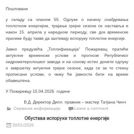
Поштовани
у складу са чланом 55. Одлуке о начину снабдевања
топлотном енергијом, трајање грејне сезоне се наставља и
након 15. априла у наредном периоду, све док временске
прилике буду такве да захтевају испоруку топлотне енергије.
Јавно предузећа „Топлификација“ Пожаревац пратиће
актуелне временске услове и прогнозе Републичког
хидрометеролошког завода и на сонову истих донети одлуку
о завршетку актуелне грејне сезоне, када се за то стекну
прописани услови, о чему ће јавности бити на време
обавештена.
У Пожаревцу 15.04.2026. године
В.Д. Директор Дипл. правник – мастер Татјана Чинч
Сервисне информације
Leave a comment
Обустава испоруке топлотне енергије
30/01/2026