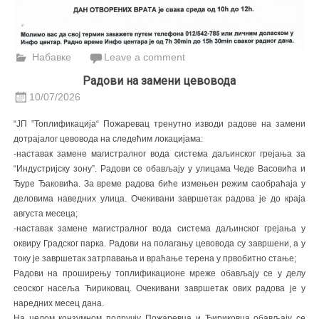
Набавке
Leave a comment
Радови на замени цевовода
10/07/2026
“ЈП ”Топлификација“ Пожаревац тренутно изводи радове на замени
дотрајалог цевовода на следећим локацијама:
-наставак замене магистралног вода система даљинског грејања за
“Индустријску зону”. Радови се обављају у улицама Чеде Васовића и
Ђуре Ђаковића. За време радова биће измењен режим саобраћаја у
деловима наведних улица. Очекивани завршетак радова је до краја
августа месеца;
-наставак замене магистралног вода система даљинског грејања у
оквиру Градског парка. Радови на полагању цевовода су завршени, а у
току је завршетак затрпавања и враћање терена у првобитно стање;
Радови на проширењу топлификационе мреже обављају се у делу
сеоског насеља Ћириковац. Очекивани завршетак ових радова је у
наредних месец дана.
На целом конзумном подручју Пожаревца и Ћириковца обављају се