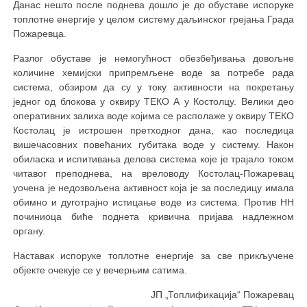
Данас нешто после поднева дошло је до обуставе испоруке
топлотне енергије у целом систему даљинског грејања Града
Пожаревца.
Разлог обуставе је немогућност обезбеђивања довољне
количине хемијски припремљене воде за потребе рада
система, обзиром да су у току активности на покретању
једног од блокова у оквиру ТЕКО А у Костолцу. Велики део
оперативних залиха воде којима се располаже у оквиру ТЕКО
Костолац је истрошен претходног дана, као последица
вишечасовних повећаних губитака воде у систему. Након
обиласка и испитивања делова система које је трајало током
читавог преподнева, на вреловоду Костолац-Пожаревац
уочена је недозвољена активност која је за последицу имала
обимно и дуготрајно истицање воде из система. Против НН
починиоца биће поднета кривична пријава надлежном
органу.
Наставак испоруке топлотне енергије за све прикључене
објекте очекује се у вечерњим сатима.
ЈП „Топлификација“ Пожаревац