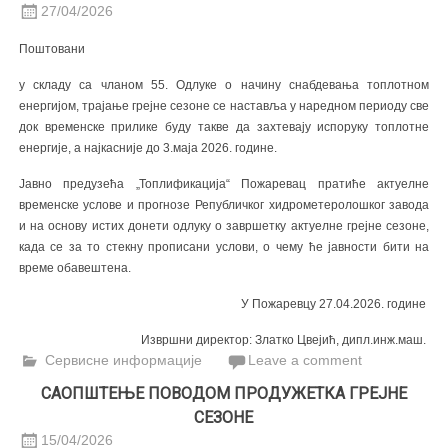
27/04/2026
Поштовани
у складу са чланом 55. Одлуке о начину снабдевања топлотном
енергијом, трајање грејне сезоне се наставља у наредном периоду све
док временске прилике буду такве да захтевају испоруку топлотне
енергије, а најкасније до 3.маја 2026. године.
Јавно предузећа „Топлификација“ Пожаревац пратиће актуелне
временске услове и прогнозе Републичког хидрометеролошког завода
и на основу истих донети одлуку о завршетку актуелне грејне сезоне,
када се за то стекну прописани услови, о чему ће јавности бити на
време обавештена.
У Пожаревцу 27.04.2026. године
Извршни директор: Златко Цвејић, дипл.инж.маш.
Сервисне информације
Leave a comment
САОПШТЕЊЕ ПОВОДОМ ПРОДУЖЕТКА ГРЕЈНЕ
СЕЗОНЕ
15/04/2026