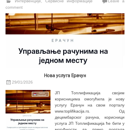
Интервенције
,
Сервисне информације
Leave a
comment
Нова услуга Ерачун
29/01/2026
ЈП Топлификација својим
корисницима омогућила је нову
услугу Ерачун на свом порталу
www.toplifikacija.rs. Од
децембарског рачуна, корисници
услуга ЈП Топлификација ће бити у
могућности да преко портала