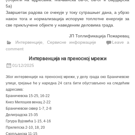
5а)
Завршетак радова се очекује у току сутрашњег дана, а убрзо
након тога и нормализација испоруке топлотне енергије за
све прикључене објекте у наведеним деловима града.
ЈП Топлификација Пожаревац
Интервенције
,
Сервисне информације
Leave a
comment
Интервенција на преносној мрежи
01/12/2025
Због интервенције на преносној мрежи, у делу града око Браничевске
улице, грејање ће у наредна 24 сата бити обустављено на следећим
адресама:
Браничевска 15-25, 16-22
Кнез Милошев венац 2-22
Браничевски сквер 1-7, 2-8
Делиградска 15-35
Гргура Вујовића 1-15, 4-16
Прилепска 2-10, 18, 20
Скопљанска 11-15