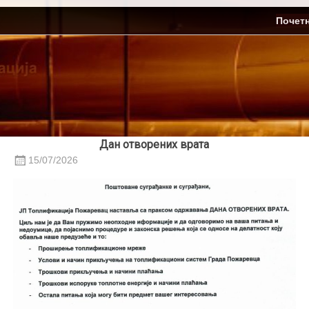
Skip
ЈП Топлификација
Почет
to
content
Дан отворених врата
15/07/2026