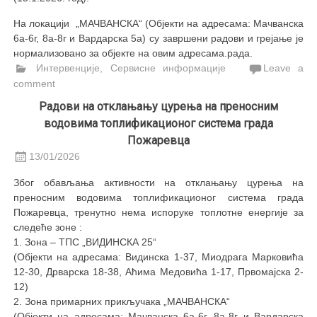
На локацији „МАЧВАНСКА“ (Објекти на адресама: Мачванска
6а-6г, 8а-8г и Вардарска 5а) су завршени радови и грејање је
нормализовано за објекте на овим адресама.рада.
Интервенције
,
Сервисне информације
Leave a
comment
Радови на отклањању цурења на преносним
водовима топлификационог система града
Пожаревца
13/01/2026
Због обављања активности на отклањању цурења на
преносним водовима топлификационог система града
Пожаревца, тренутно нема испоруке топлотне енергије за
следеће зоне :
1. Зона – ТПС „ВИДИНСКА 25“
(Објекти на адресама: Видинска 1-37, Миодрага Марковића
12-30, Дрварска 18-38, Аћима Медовића 1-17, Првомајска 2-
12)
2. Зона примарних прикључака „МАЧВАНСКА“
(Објекти на адресама: Мачванска 6а-6г, 8а-8г и Вардарска