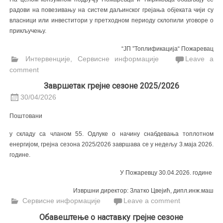
радови на повезивању на систем даљинског грејања објеката чији су
власници или инвеститори у претходном периоду склопили уговоре о
прикључењу.
“ЈП ”Топлификација“ Пожаревац
Интервенције
,
Сервисне информације
Leave a
comment
Завршетак грејне сезоне 2025/2026
30/04/2026
Поштовани
у складу са чланом 55. Одлуке о начину снабдевања топлотном
енергијом, грејнa сезонa 2025/2026 завршава се у недељу 3.маја 2026.
године.
У Пожаревцу 30.04.2026. године
Извршни директор: Златко Цвејић, дипл.инж.маш
Сервисне информације
Leave a comment
Обавештење о наставку грејне сезоне