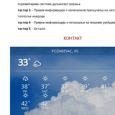
поремећајима система даљинског грејања
тастер 3
– Пријем информација о нелегалном приључењу на сис
топлотне енергије
тастер 4
–
Пријем информација о потрошњи на мерним уређаји
тастер 5
–
Остало
КОНТАКТ
POŽAREVAC, RS
33
°
38
37
37
39
41
°
°
°
°
°
FRI
SAT
SUN
MON
TUE
42
42
°
°
WED
THU