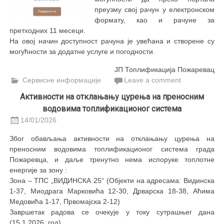
преузму свој рачун у електронском
формату, као и рачуне за
претходних 11 месеци.
На овој начин доступност рачуна је увећана и створене су
могућности за додатне услуге и погодности.
ЈП Топлификација Пожаревац
Сервисне информације
Leave a comment
Aктивности на отклањању цурења на преносним
водовима топлификационог система
14/01/2026
Због обављања активности на отклањању цурења на
преносним водовима топлификационог система града
Пожаревца, и даље тренутно нема испоруке топлотне
енергије за зону :
Зона – ТПС „ВИДИНСКА 25“
(Објекти на адресама: Видинска
1-37, Миодрага Марковића 12-30, Дрварска 18-38, Аћима
Медовића 1-17, Првомајска 2-12)
Завршетак радова се очекује у току сутрашњег дана
(15.1.2026. год).