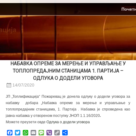
Skip
ЈП Топлификација
Почет
to
content
НАБАВКА ОПРЕМЕ ЗА МЕРЕЊЕ И УПРАВЉАЊЕ У
ТОПЛОПРЕДАЈНИМ СТАНИЦАМА 1. ПАРТИЈА –
ОДЛУКА О ДОДЕЛИ УГОВОРА
14/07/2020
ЈП „Топлификација“ Пожаревац је донела одлуку о додели уговора за
набавку добара „Набавка опреме за мерење и управљање у
топлопредајним станицама, 1. Партија . Набавка је спроведена као
јавна набавка у отвореном поступку ЈНОП 1.1.16/2020
.
Можете преузети овде
Oдлука о додели уговора
Facebook
Twitter
WhatsApp
Email
Message
Viber
Copy
Share