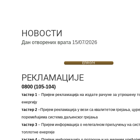
НОВОСТИ
Дан отворених врата
15/07/2026
ЕРАЧУН
РЕКЛАМАЦИЈЕ
0800 (105-104)
тастер 1
–
Пријем рекламација на издате рачуне за утрошену т
енергију
тастер 2
–Пријем рекламација у вези са квалитетом грејања, цуре
поремећајима система даљинског грејања
тастер 3
– Пријем информација о нелегалном приључењу на сис
топлотне енергије
тастер 4
–
Пријем информација о потрошњи на мерним уређаји