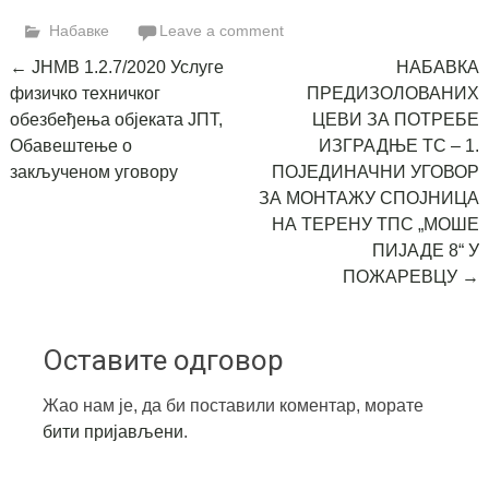
Link
Набавке
Leave a comment
Post
←
ЈНМВ 1.2.7/2020 Услуге
НАБАВКА
физичко техничког
ПРЕДИЗОЛОВАНИХ
navigation
обезбеђења објеката ЈПТ,
ЦЕВИ ЗА ПОТРЕБЕ
Обавештење о
ИЗГРАДЊЕ ТС – 1.
закљученом уговору
ПОЈЕДИНАЧНИ УГОВОР
ЗА МОНТАЖУ СПОЈНИЦА
НА ТЕРЕНУ ТПС „МОШЕ
ПИЈАДЕ 8“ У
ПОЖАРЕВЦУ
→
Оставите одговор
Жао нам је, да би поставили коментар, морате
бити пријављени
.