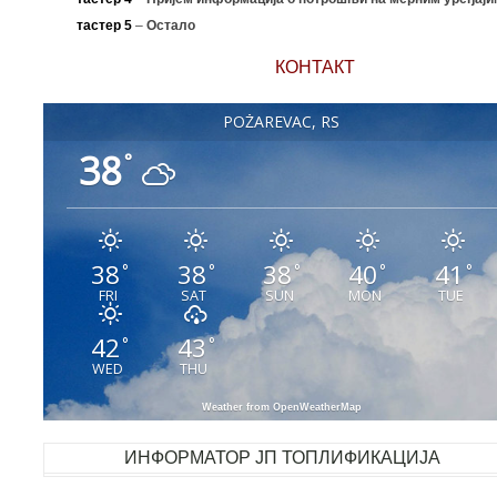
тастер 5
–
Остало
КОНТАКТ
POŽAREVAC, RS
38
°
38
38
38
40
41
°
°
°
°
°
FRI
SAT
SUN
MON
TUE
42
43
°
°
WED
THU
Weather from OpenWeatherMap
ИНФОРМАТОР ЈП ТОПЛИФИКАЦИЈА