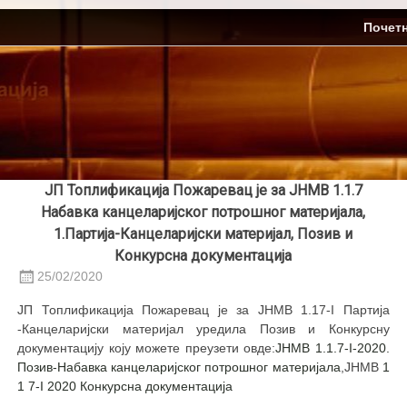
Skip
ЈП Топлификација
Почет
to
content
ЈП Топлификација Пожаревац је за ЈНМВ 1.1.7
Набавка канцеларијског потрошног материјала,
1.Партија-Канцеларијски материјал, Позив и
Конкурсна документација
25/02/2020
ЈП Топлификација Пожаревац је за ЈНМВ 1.17-I Партија
-Канцеларијски материјал уредила Позив и Конкурсну
документацију коју можете преузети овде:
ЈНМВ 1.1.7-I-2020.
Позив-Набавка канцеларијског потрошног материјала
,ЈНМВ
1
1 7-I 2020 Конкурсна документацијa