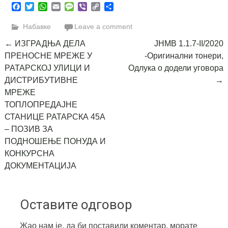
Facebook
Twitter
WhatsApp
Email
Message
Viber
Copy
Share
Link
Набавке
Leave a comment
Post
←
ИЗГРАДЊА ДЕЛА
ЈНМВ 1.1.7-II/2020
ПРЕНОСНЕ МРЕЖЕ У
-Оригинални тонери,
navigation
РАТАРСКОЈ УЛИЦИ И
Одлука о додели уговора
ДИСТРИБУТИВНЕ
→
МРЕЖЕ
ТОПЛОПРЕДАЈНЕ
СТАНИЦЕ РАТАРСКА 45А
– ПОЗИВ ЗА
ПОДНОШЕЊЕ ПОНУДА И
КОНКУРСНА
ДОКУМЕНТАЦИЈА
Оставите одговор
Жао нам је, да би поставили коментар, морате