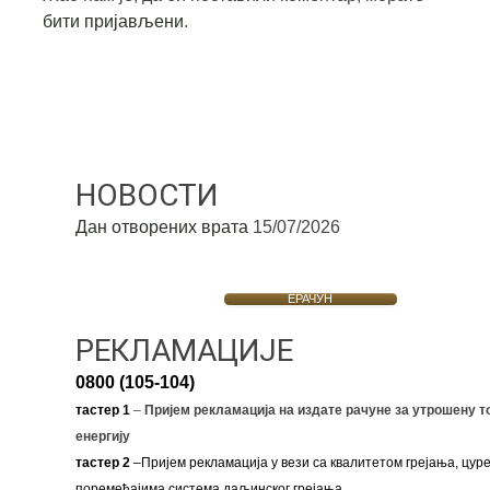
бити пријављени
.
НОВОСТИ
Дан отворених врата
15/07/2026
ЕРАЧУН
РЕКЛАМАЦИЈЕ
0800 (105-104)
тастер 1
–
Пријем рекламација на издате рачуне за утрошену т
енергију
тастер 2
–Пријем рекламација у вези са квалитетом грејања, цуре
поремећајима система даљинског грејања