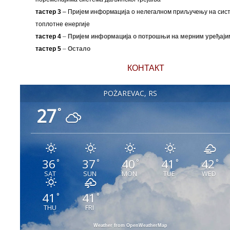
тастер 3
– Пријем информација о нелегалном приључењу на сис
топлотне енергије
тастер 4
–
Пријем информација о потрошњи на мерним уређаји
тастер 5
–
Остало
КОНТАКТ
POŽAREVAC, RS
27
°
36
37
40
41
42
°
°
°
°
°
SAT
SUN
MON
TUE
WED
41
41
°
°
THU
FRI
Weather from OpenWeatherMap