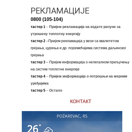
РЕКЛАМАЦИЈЕ
0800 (105-104)
тастер 1
–
Пријем рекламација на издате рачуне за
утрошену топлотну енергију
тастер 2
–Пријем рекламација у вези са квалитетом
грејања, цурења и др. поремећајима система даљинског
грејања
тастер 3
– Пријем информација о нелегалном приључењу
на систем топлотне енергије
тастер 4
–
Пријем информација о потрошњи на мерним
уређајима
тастер 5
–
Остало
КОНТАКТ
POŽAREVAC, RS
26
°