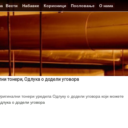
на
Вести
Набавке
Корисници
Пословање
О нама
лни тонери, Одлука о додели уговора
Оригинални тонери уредила Одлуку о додели уговора који можете
Oдлука о додели уговора