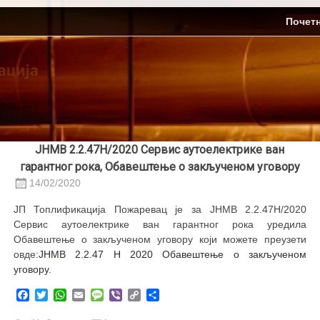
Skip
ЈП Топлификација
Почет
to
content
ЈНМВ 2.2.47Н/2020 Сервис аутоелектрике ван
гарантног рока, Обавештење о закљученом уговору
14/02/2020
ЈП Топлификација Пожаревац је за ЈНМВ 2.2.47Н/2020
Сервис аутоелектрике ван гарантног рока уредила
Обавештење о закљученом уговору који можете преузети
овде:
ЈНМВ 2.2.47 Н 2020 Обавештење о закљученом
уговору.
Facebook
Twitter
WhatsApp
Email
Message
Viber
Copy
Share
Link