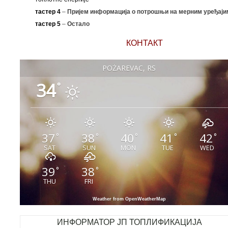
тастер 4
–
Пријем информација о потрошњи на мерним уређаји
тастер 5
–
Остало
КОНТАКТ
POŽAREVAC, RS
34
°
37
38
40
41
42
°
°
°
°
°
SAT
SUN
MON
TUE
WED
39
38
°
°
THU
FRI
Weather from OpenWeatherMap
ИНФОРМАТОР ЈП ТОПЛИФИКАЦИЈА