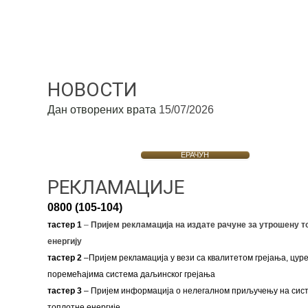
НОВОСТИ
Дан отворених врата
15/07/2026
ЕРАЧУН
РЕКЛАМАЦИЈЕ
0800 (105-104)
тастер 1
–
Пријем рекламација на издате рачуне за утрошену т
енергију
тастер 2
–Пријем рекламација у вези са квалитетом грејања, цуре
поремећајима система даљинског грејања
тастер 3
– Пријем информација о нелегалном приључењу на сис
топлотне енергије