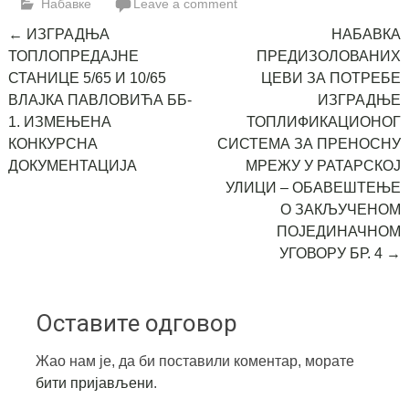
Набавке
Leave a comment
Post
←
ИЗГРАДЊА
НАБАВКА
ТОПЛОПРЕДАЈНЕ
ПРЕДИЗОЛОВАНИХ
navigation
СТАНИЦЕ 5/65 И 10/65
ЦЕВИ ЗА ПОТРЕБЕ
ВЛАЈКА ПАВЛОВИЋА ББ-
ИЗГРАДЊЕ
1. ИЗМЕЊЕНА
ТОПЛИФИКАЦИОНОГ
КОНКУРСНА
СИСТЕМА ЗА ПРЕНОСНУ
ДОКУМЕНТАЦИЈА
МРЕЖУ У РАТАРСКОЈ
УЛИЦИ – ОБАВЕШТЕЊЕ
О ЗАКЉУЧЕНОМ
ПОЈЕДИНАЧНОМ
УГОВОРУ БР. 4
→
Оставите одговор
Жао нам је, да би поставили коментар, морате
бити пријављени
.