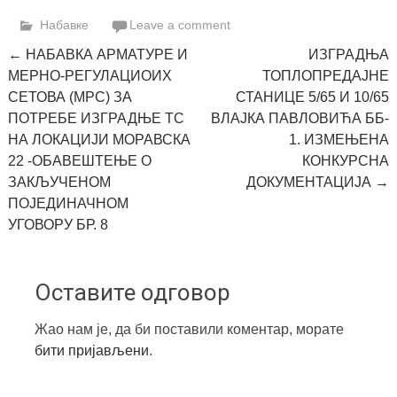
Link
Набавке
Leave a comment
Post
←
НАБАВКА АРМАТУРЕ И
ИЗГРАДЊА
МЕРНО-РЕГУЛАЦИОИХ
ТОПЛОПРЕДАЈНЕ
navigation
СЕТОВА (МРС) ЗА
СТАНИЦЕ 5/65 И 10/65
ПОТРЕБЕ ИЗГРАДЊЕ ТС
ВЛАЈКА ПАВЛОВИЋА ББ-
НА ЛОКАЦИЈИ МОРАВСКА
1. ИЗМЕЊЕНА
22 -ОБАВЕШТЕЊЕ О
КОНКУРСНА
ЗАКЉУЧЕНОМ
ДОКУМЕНТАЦИЈА
→
ПОЈЕДИНАЧНОМ
УГОВОРУ БР. 8
Оставите одговор
Жао нам је, да би поставили коментар, морате
бити пријављени
.