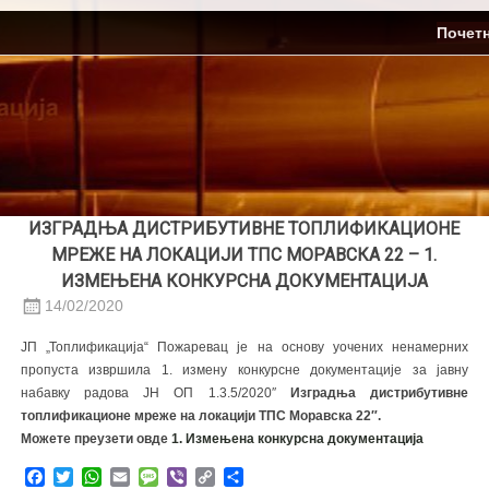
Skip
ЈП Топлификација
Почет
to
content
ИЗГРАДЊА ДИСТРИБУТИВНЕ ТОПЛИФИКАЦИОНЕ
МРЕЖЕ НА ЛОКАЦИЈИ ТПС МОРАВСКА 22 – 1.
ИЗМЕЊЕНА КОНКУРСНА ДОКУМЕНТАЦИЈА
14/02/2020
ЈП „Топлификација“ Пожаревац је на основу уочених ненамерних
пропуста извршила 1. измену конкурсне документације за јавну
набавку радова ЈН ОП 1.3.5/2020″
Изградња дистрибутивне
топлификационе мреже на локацији TПС Моравска 22″.
Можете преузети овде
1. Измењена конкурсна документација
Facebook
Twitter
WhatsApp
Email
Message
Viber
Copy
Share