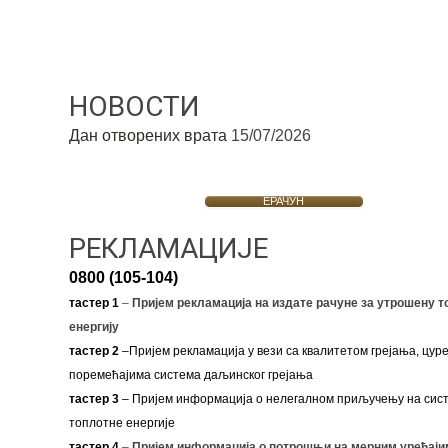
НОВОСТИ
Дан отворених врата
15/07/2026
ЕРАЧУН
РЕКЛАМАЦИЈЕ
0800 (105-104)
тастер 1
–
Пријем рекламација на издате рачуне за утрошену т
енергију
тастер 2
–Пријем рекламација у вези са квалитетом грејања, цуре
поремећајима система даљинског грејања
тастер 3
– Пријем информација о нелегалном приључењу на сис
топлотне енергије
тастер 4
–
Пријем информација о потрошњи на мерним уређаји