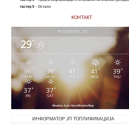
тастер 5
–
Остало
КОНТАКТ
POŽAREVAC, RS
29
°
36
39
41
41
39
°
°
°
°
°
SUN
MON
TUE
WED
THU
37
37
°
°
FRI
SAT
Weather from OpenWeatherMap
ИНФОРМАТОР ЈП ТОПЛИФИКАЦИЈА