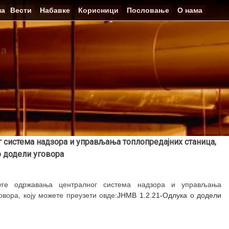
на
Вести
Набавке
Корисници
Пословање
О нама
 система надзора и управљања топлопредајних станица,
о додели уговора
уге одржавања централног система надзора и управљања
вора, коју можете преузети овде:
JНМВ 1.2.21-Oдлука о додели