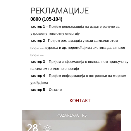
РЕКЛАМАЦИЈЕ
0800 (105-104)
тастер 1
–
Пријем рекламација на издате рачуне за
утрошену топлотну енергију
тастер 2
–Пријем рекламација у вези са квалитетом
грејања, цурења и др. поремећајима система даљинског
грејања
тастер 3
– Пријем информација о нелегалном приључењу
на систем топлотне енергије
тастер 4
–
Пријем информација о потрошњи на мерним
уређајима
тастер 5
–
Остало
КОНТАКТ
POŽAREVAC, RS
28
°