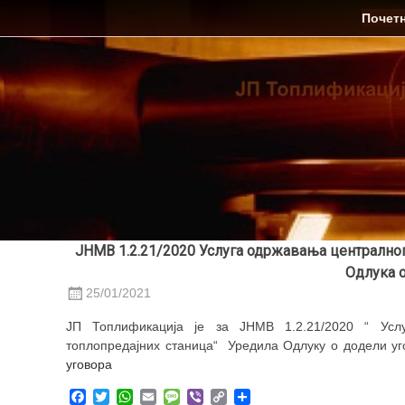
Skip
ЈП Топлификација
Почет
to
content
ЈНМВ 1.2.21/2020 Услуга одржавања централног
Одлука 
25/01/2021
ЈП Топлификација је за ЈНМВ 1.2.21/2020 “ Усл
топлопредајних станица“ Уредила Одлуку о додели уго
уговора
Facebook
Twitter
WhatsApp
Email
Message
Viber
Copy
Share