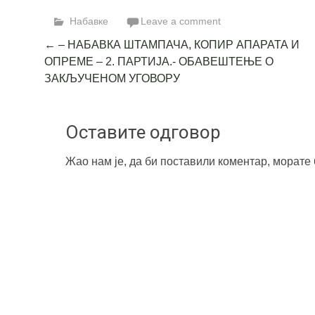
Link
Набавке
Leave a comment
Post
←
– НАБАВКА ШТАМПАЧА, КОПИР АПАРАТА И
ОПРЕМЕ – 2. ПАРТИЈА.- ОБАВЕШТЕЊЕ О
navigation
ЗАКЉУЧЕНОМ УГОВОРУ
Оставите одговор
Жао нам је, да би поставили коментар, морате