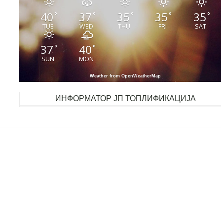
40
37
35
35
35
°
°
°
°
°
TUE
WED
THU
FRI
SAT
37
40
°
°
SUN
MON
Weather from OpenWeatherMap
ИНФОРМАТОР ЈП ТОПЛИФИКАЦИЈА