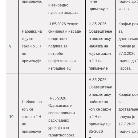
примењује.
јн не
године до 
и ванредно
примењује
часова.
пуњење апарата
Н 85/2026 Услуге
Н 85-2026
Крајњи рок
Набавка на
снимања и израде
Oбавештење
за
коју се
геодетских
о покретању
доставља
9.
закон о Ј.Н
подлога за
набавка на
понуда је
не
потребе
коју се закон
27.3.2026
примењује
пројектовања и
о Ј.Н не
године до 
изградње ТС
примењује
часова.
Н 35-2026
Обавештење
о покретању
Крајњи рок
Н-35/2026
Набавка на
набавке на
за
Одржавање и
коју се
коју се закон
доставља
сервис клима и
10
закон о Ј.Н
о Ј.Н не
понуда је
расхладних
не
примењује,
Н
17.7.2026
уређаја ван
примењује
35-2026
године до 
гарантног рока