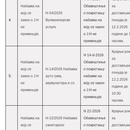
Набавка на
Oбавештење
за
коју се
Н-54/2026
о покретању
доставља
4.
закон о Ј.Н
Вулканизерске
набавка на
понуда је
не
услуге
коју се закон
12.2.2026
примењује.
о Ј.Н не
године до 
примењује
часова.
Крајњи рок
Н 14-d-2026
за
Набавка на
Oбавештење
доставља
коју се
Н-14/2026 Набавка
о покретању
понуда је
5.
закон о Ј.Н
ауто гума,
набавке на
12.2.2026
не
акумулатора и сл.
коју се закон
године до
примењује
о Ј.Н не
10:30
примењује.
часова.
N 22-2026
Крајњи рок
Набавка на
Н-22/2026 Набавка
Обавештење
за
коју се
санитарног
о покретању
доставља