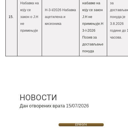
Набавка на
набавке на
за
коју се
Н-3-I/2026 Набавка
коју се закон
доставља
15.
закон о Ј.Н
ацетилена и
Ј.Н не
понуда је
не
кисеоника
примењује.
Н
3.8.2026
примењује
3-I-2026
године до 
Позив за
часова.
достављање
понуда
НОВОСТИ
Дан отворених врата
15/07/2026
ЕРАЧУН