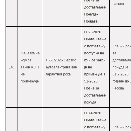
Позив за
часова.
достављање
Понуде-
Пријаве.
Н 51-2026
Обавештење
о покретању
Крајњи рок
Набавка на
поступка на
за
коју се
Н-51/2026 Сервис
који се закон
доставља
14.
закон о Ј.Н
аутоелектрике ван
јн не
понуда је
не
гарантног рока
примењује
Н
31.7.2026
примењује
51-2026
године до 
Позив за
часова
достављање
понуда
Н 3-I-2026
Oбавештење
о покретању
Крајњи рок