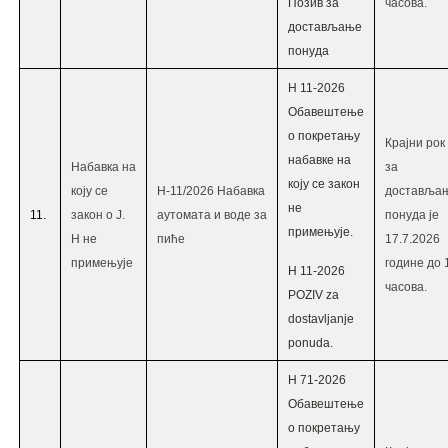
Позив за
часова.
достављање
понуда
Н 11-2026
Oбавештење
о покретању
Крајни рок
набавке на
Набавка на
за
коју се закон
коју се
Н-11/2026 Набавка
доставља
не
11.
закон о Ј.
аутомата и воде за
понуда је
примењује.
Н не
пиће
17.7.2026
примењује
године до 
Н 11-2026
часова.
POZIV za
dostavljanje
ponuda.
Н 71-2026
Oбавештење
о покретању