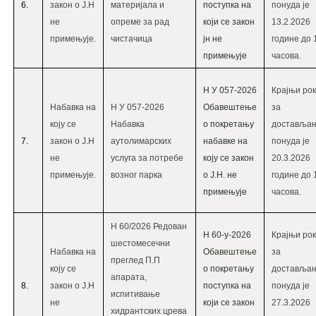
6.
закон о Ј.Н
материјала и
поступка на
понуда је
не
опреме за рад
који се закон
13.2.2026
примењује.
чистачица
јн не
године до 
примењује
часова.
Н У 057-2026
Крајњи рок
Набавка на
Н У 057-2026
Обавештење
за
коју се
Набавка
о покретању
доставља
7.
закон о Ј.Н
аутолимарских
набавке на
понуда је
не
услуга за потребе
коју се закон
20.3.2026
примењује.
возног парка
о Ј.Н. не
године до 
примењује
часова.
Н 60/2026 Редован
Н 60-у-2026
Крајњи рок
шестомесечни
Набавка на
Обавештење
за
преглед П.П
коју се
о покретању
доставља
апарата,
8.
закон о Ј.Н
поступка на
понуда је
испитивање
не
који се закон
27.3.2026
хидрантских црева