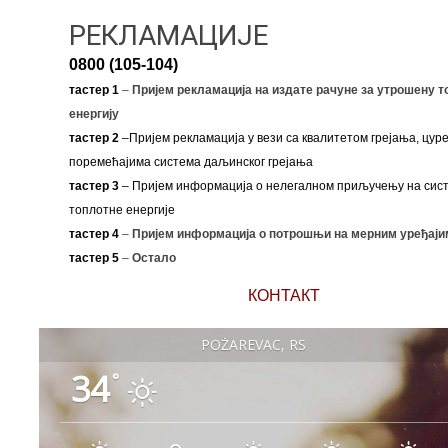
РЕКЛАМАЦИЈЕ
0800 (105-104)
тастер 1
–
Пријем рекламација на издате рачуне за утрошену т
енергију
тастер 2
–Пријем рекламација у вези са квалитетом грејања, цуре
поремећајима система даљинског грејања
тастер 3
– Пријем информација о нелегалном приључењу на сис
топлотне енергије
тастер 4
–
Пријем информација о потрошњи на мерним уређаји
тастер 5
–
Остало
КОНТАКТ
POŽAREVAC, RS
34
°