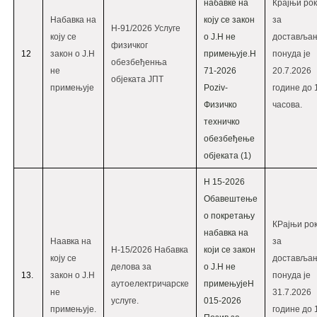
набавке на
Крајњи рок
Набавка на
коју се закон
за
Н-91/2026 Услуге
коју се
о Ј.Н не
доставља
физичког
12
закон о Ј.Н
примењује.
Н
понуда је
обезбеђенња
не
71-2026
20.7.2026
објеката ЈПТ
примењује
Poziv-
године до 
Физичко
часова.
техничко
обезбеђење
објеката (1)
Н 15-2026
Oбавештење
о покретању
КРајњи ро
набавка на
Наавка на
за
Н-15/2026 Набавка
који се закон
коју се
доставља
делова за
о Ј.Н не
13.
закон о Ј.Н
понуда је
аутоелектричарске
примењује
Н
не
31.7.2026
услуге.
015-2026
примењује.
године до 