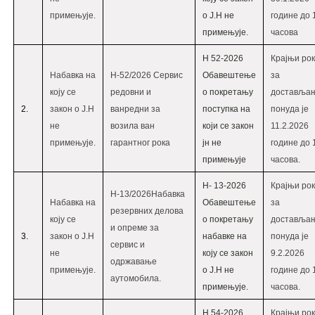
примењује.
о Ј.Н не
године до 
примењује.
часова
Н 52-2026
Крајњи рок
Набавка на
Н-52/2026 Сервис
Обавештење
за
коју се
редовни и
о покретању
доставља
2.
закон о Ј.Н
ванредни за
поступка на
понуда је
не
возила ван
који се закон
11.2.2026
примењује.
гарантног рока
јн не
године до 
примењује
часова.
Н- 13-2026
Крајњи рок
Н-13/2026Набавка
Набавка на
Oбавештење
за
резервних делова
коју се
о покретању
доставља
и опреме за
3.
закон о Ј.Н
набавке на
понуда је
сервис и
не
коју се закон
9.2.2026
одржавање
примењује.
о Ј.Н не
године до 
аутомобила.
примењује.
часова.
Н 54-2026
Крајњи рок