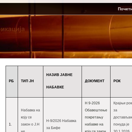
Skip
ЈП Топлификација
Почет
to
content
НАЗИВ ЈАВНЕ
РБ
ТИП ЈН
ДОКУМЕНТ
РОК
НАБАВКЕ
Н 9-2026
Крајњи рок
Набавка на
Oбавештење
за
коју се
покретању
доставља
Н-9/2026 Набавка
1.
закон о Ј.Н
набавке на
понуда је
за Бифе
не
коју се закон
30.1.2026