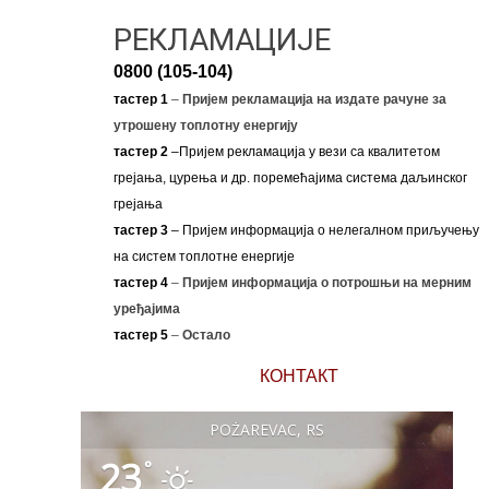
РЕКЛАМАЦИЈЕ
0800 (105-104)
тастер 1
–
Пријем рекламација на издате рачуне за
утрошену топлотну енергију
тастер 2
–Пријем рекламација у вези са квалитетом
грејања, цурења и др. поремећајима система даљинског
грејања
тастер 3
– Пријем информација о нелегалном приључењу
на систем топлотне енергије
тастер 4
–
Пријем информација о потрошњи на мерним
уређајима
тастер 5
–
Остало
КОНТАКТ
POŽAREVAC, RS
23
°