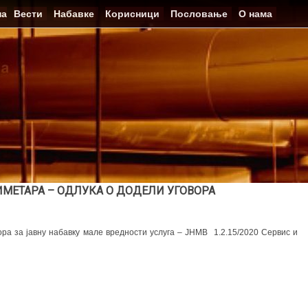
на
Вести
Набавке
Корисници
Пословање
О нама
МЕТАРА – ОДЛУКА О ДОДЕЛИ УГОВОРА
ора за јавну набавку мале вредности услуга – ЈНМВ 1.2.15/2020 Сервис и