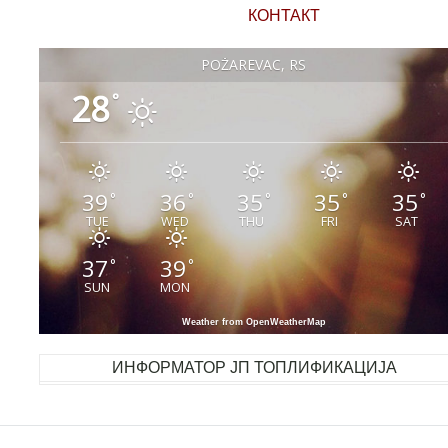
КОНТАКТ
POŽAREVAC, RS
28
°
39
36
35
35
35
°
°
°
°
°
TUE
WED
THU
FRI
SAT
37
39
°
°
SUN
MON
Weather from OpenWeatherMap
ИНФОРМАТОР ЈП ТОПЛИФИКАЦИЈА