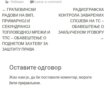
Набавке
Leave a comment
Post
←
ГРАЂЕВИНСКИ
РАДИОГРАФСКА
РАДОВИ НА ВКП,
КОНТРОЛА ЗАВАРЕНИХ
navigation
ПРИМАРНОЈ И
СПОЈЕВА НА ТС –
СЕКУНДРАНОЈ
ОБАВЕШТЕЊЕ О
ТОПЛОВОДНОЈ МРЕЖИ И
ЗАКЉУЧЕНОМ УГОВОРУ
ТПС – ОБАВЕШТЕЊЕ О
→
ПОДНЕТОМ ЗАХТЕВУ ЗА
ЗАШТИТУ ПРАВА
Оставите одговор
Жао нам је, да би поставили коментар, морате
бити пријављени
.