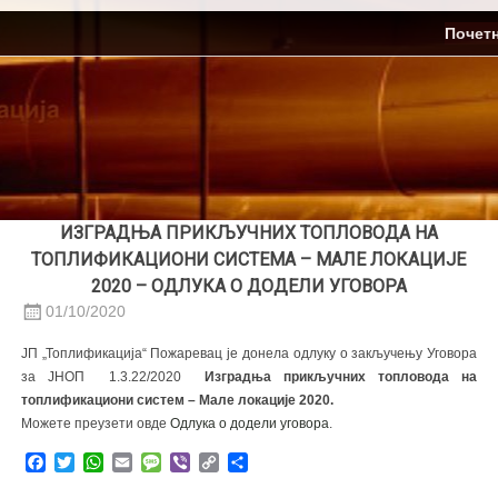
Skip
ЈП Топлификација
Почет
to
content
ИЗГРАДЊА ПРИКЉУЧНИХ ТОПЛОВОДА НА
ТОПЛИФИКАЦИОНИ СИСТЕМА – МАЛЕ ЛОКАЦИЈЕ
2020 – ОДЛУКА О ДОДЕЛИ УГОВОРА
01/10/2020
ЈП „Топлификација“ Пожаревац је донела одлуку о закључењу Уговора
за ЈНОП 1.3.22/2020
Изградња прикључних топловода на
топлификациони систем – Мале локације 2020.
Можете преузети овде
Oдлука о додели уговора
.
Facebook
Twitter
WhatsApp
Email
Message
Viber
Copy
Share
Link