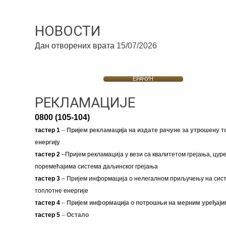
НОВОСТИ
Дан отворених врата
15/07/2026
ЕРАЧУН
РЕКЛАМАЦИЈЕ
0800 (105-104)
тастер 1
–
Пријем рекламација на издате рачуне за утрошену т
енергију
тастер 2
–Пријем рекламација у вези са квалитетом грејања, цуре
поремећајима система даљинског грејања
тастер 3
– Пријем информација о нелегалном приључењу на сис
топлотне енергије
тастер 4
–
Пријем информација о потрошњи на мерним уређаји
тастер 5
–
Остало