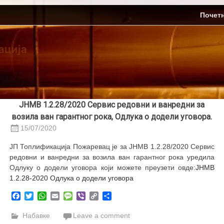
Skip
ЈП Топлификација
Почет
to
content
ЈНМВ 1.2.28/2020 Сервис редовни и ванредни за
возила ван гарантног рока, Одлука о додели уговора.
15/07/2020
ЈП Топлификација Пожаревац је за ЈНМВ 1.2.28/2020 Сервис
редовни и ванредни за возила ван гарантног рока уредила
Одлуку о додели уговора који можете преузети овде:
ЈНМВ
1.2.28-2020 Одлука о додели уговора
Facebook
Twitter
WhatsApp
Email
Message
Viber
Copy
Share
Link
Набавке
Leave a comment