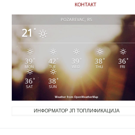
КОНТАКТ
POŽAREVAC, RS
21
°
39
42
39
38
36
°
°
°
°
°
MON
TUE
WED
THU
FRI
36
38
°
°
SAT
SUN
Weather from OpenWeatherMap
ИНФОРМАТОР ЈП ТОПЛИФИКАЦИЈА