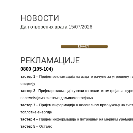
НОВОСТИ
Дан отворених врата
15/07/2026
ЕРАЧУН
РЕКЛАМАЦИЈЕ
0800 (105-104)
тастер 1
–
Пријем рекламација на издате рачуне за утрошену т
енергију
тастер 2
–Пријем рекламација у вези са квалитетом грејања, цуре
поремећајима система даљинског грејања
тастер 3
– Пријем информација о нелегалном приључењу на сис
топлотне енергије
тастер 4
–
Пријем информација о потрошњи на мерним уређаји
тастер 5
–
Остало