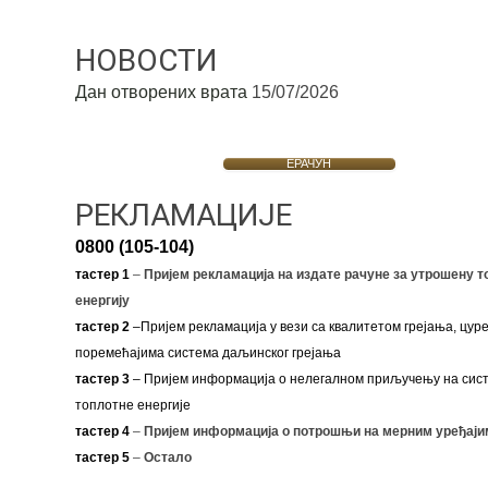
НОВОСТИ
Дан отворених врата
15/07/2026
ЕРАЧУН
РЕКЛАМАЦИЈЕ
0800 (105-104)
тастер 1
–
Пријем рекламација на издате рачуне за утрошену т
енергију
тастер 2
–Пријем рекламација у вези са квалитетом грејања, цуре
поремећајима система даљинског грејања
тастер 3
– Пријем информација о нелегалном приључењу на сис
топлотне енергије
тастер 4
–
Пријем информација о потрошњи на мерним уређаји
тастер 5
–
Остало