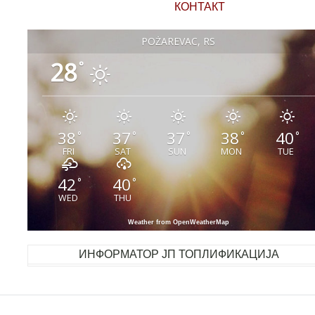
КОНТАКТ
POŽAREVAC, RS
28
°
38
37
37
38
40
°
°
°
°
°
FRI
SAT
SUN
MON
TUE
42
40
°
°
WED
THU
Weather from OpenWeatherMap
ИНФОРМАТОР ЈП ТОПЛИФИКАЦИЈА