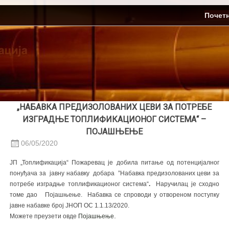
Skip
ЈП Топлификација
Почет
to
content
„НАБАВКА ПРЕДИЗОЛОВАНИХ ЦЕВИ ЗА ПОТРЕБЕ
ИЗГРАДЊЕ ТОПЛИФИКАЦИОНОГ СИСТЕМА“ –
ПОЈАШЊЕЊЕ
06/05/2020
ЈП „Топлификација“ Пожаревац је добила питање од потенцијалног
понуђача за јавну набавку добара ”Набавка предизолованих цеви за
потребе изградње топлификационог система“
.
Наручилац је сходно
томе дао Појашњење. Набавка се спроводи у отвореном поступку
јавне набавке број ЈНОП ОС 1.1.13/2020.
.
Можете преузети овде
Појашњење