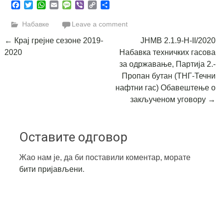
Facebook
Twitter
WhatsApp
Email
Message
Viber
Copy
Share
Link
Набавке
Leave a comment
Post
←
Крај грејне сезоне 2019-
ЈНМВ 2.1.9-Н-II/2020
2020
Набавка техничких гасова
navigation
за одржавање, Партија 2.-
Пропан бутан (ТНГ-Течни
нафтни гас) Обавештење о
закљученом уговору
→
Оставите одговор
Жао нам је, да би поставили коментар, морате
бити пријављени
.