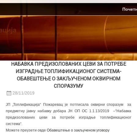
Skip
ЈП Топлификација
Почет
to
content
НАБАВКА ПРЕДИЗОЛОВАНИХ ЦЕВИ ЗА ПОТРЕБЕ
ИЗГРАДЊЕ ТОПЛИФИКАЦИОНОГ СИСТЕМА-
ОБАВЕШТЕЊЕ О ЗАКЉУЧЕНОМ ОКВИРНОМ
СПОРАЗУМУ
28/11/2019
ЈП „Топлификација“ Пожаревац је потписала оквирни споразум за
предметну јавну набавку добара ЈН ОП ОС 1.1.13/2019 –“Набавка
предизолованих цеви за потребе изградње топлификационог
система“.
Можете преузети овде
Обавештење о закљученом уговору