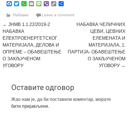
Facebook
Twitter
WhatsApp
Email
Message
Viber
Copy
Share
Link
Набавке
Leave a comment
Post
←
ЈНМВ 1.1.22/2019-2
НАБАВКА ЧЕЛИЧНИХ
НАБАВКА
ЦЕВИ, ЦЕВНИХ
navigation
ЕЛЕКТРОЕНЕРГЕТСКОГ
ЕЛЕМЕНАТА И
МАТЕРИЈАЛА, ДЕЛОВА И
МАТЕРИЈАЛА, 1.
ОПРЕМЕ – ОБАВЕШТЕЊЕ
ПАРТИЈА- ОБАВЕШТЕЊЕ
О ЗАКЉУЧЕНОМ
О ЗАКЉУЧЕНОМ
УГОВОРУ
УГОВОРУ
→
Оставите одговор
Жао нам је, да би поставили коментар, морате
бити пријављени
.