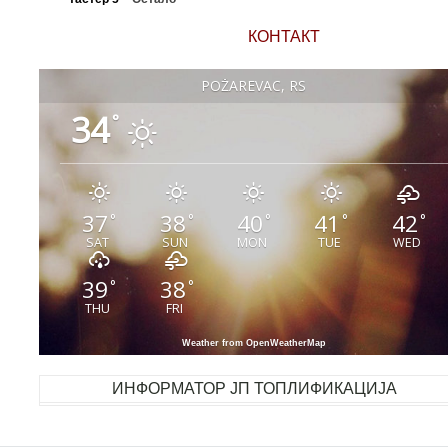
КОНТАКТ
POŽAREVAC, RS
34
°
37
38
40
41
42
°
°
°
°
°
SAT
SUN
MON
TUE
WED
39
38
°
°
THU
FRI
Weather from OpenWeatherMap
ИНФОРМАТОР ЈП ТОПЛИФИКАЦИЈА