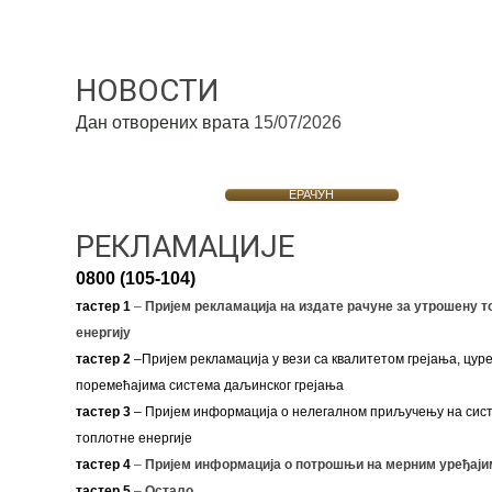
НОВОСТИ
Дан отворених врата
15/07/2026
ЕРАЧУН
РЕКЛАМАЦИЈЕ
0800 (105-104)
тастер 1
–
Пријем рекламација на издате рачуне за утрошену т
енергију
тастер 2
–Пријем рекламација у вези са квалитетом грејања, цуре
поремећајима система даљинског грејања
тастер 3
– Пријем информација о нелегалном приључењу на сис
топлотне енергије
тастер 4
–
Пријем информација о потрошњи на мерним уређаји
тастер 5
–
Остало