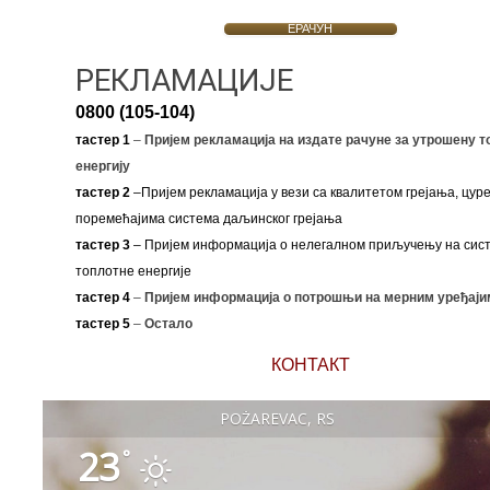
ЕРАЧУН
РЕКЛАМАЦИЈЕ
0800 (105-104)
тастер 1
–
Пријем рекламација на издате рачуне за утрошену т
енергију
тастер 2
–Пријем рекламација у вези са квалитетом грејања, цуре
поремећајима система даљинског грејања
тастер 3
– Пријем информација о нелегалном приључењу на сис
топлотне енергије
тастер 4
–
Пријем информација о потрошњи на мерним уређаји
тастер 5
–
Остало
КОНТАКТ
POŽAREVAC, RS
23
°