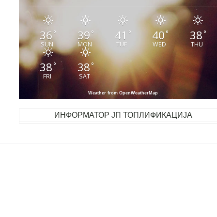
36
39
41
40
38
°
°
°
°
°
SUN
MON
TUE
WED
THU
38
38
°
°
FRI
SAT
Weather from OpenWeatherMap
ИНФОРМАТОР ЈП ТОПЛИФИКАЦИЈА