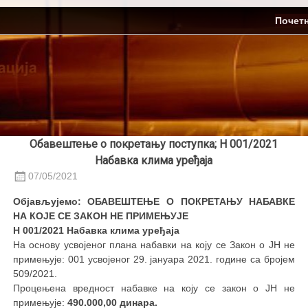
Skip
ЈП Топлификација
Почет
to
content
Обавештење о покретању поступка; Н 001/2021
Набавка клима уређаја
07/05/2021
Објављујемо: ОБАВЕШТЕЊЕ О ПОКРЕТАЊУ НАБАВКЕ
НА КОЈЕ СЕ ЗАКОН НЕ ПРИМЕЊУЈЕ
Н 001/2021 Набавка клима уређаја
На основу усвојеног плана набавки на коју се Закон о ЈН не
примењује: 001 усвојеног 29. јануара 2021. године са бројем
509/2021.
Процењена вредност набавке на коју се закон о ЈН не
примењује:
490.000,00 динара
.