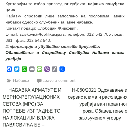
Критеријум за избор привредног субјекта:
најнижа понуђена
цена
Набавку спроводи лице запослено на пословима јавних
набавки односно службеник за јавне набавке.
Контакт подаци: Слободан Живковић,
E-mail: szivkovic@toplifikacija.rs; телефон; 012 542 785 локал:
381,
факс:012 542 543.
Информације и упутство можете преузети:
Обавештење о покретању поступка Набавка клима
уређаја
Facebook
Twitter
WhatsApp
Email
Message
Viber
Copy
Share
Link
Набавке
Leave a comment
Post
←
НАБАВКА АРМАТУРЕ И
Н-060/2021 Одржавање и
МЕРНО-РЕГУЛАЦИОНИХ
сервис клима и расхладних
navigation
СЕТОВА (МРС) ЗА
уређаја ван гарантног
ПОТРЕБЕ ИЗГРАДЊЕ ТС
рока, Обавештење о
НА ЛОКАЦИЈИ ВЛАЈКА
закљученом уговру.
→
ПАВЛОВИЋА ББ –