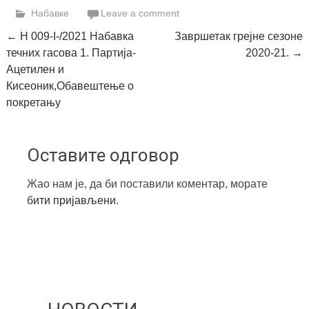
Набавке
Leave a comment
Post
←
Н 009-I-/2021 Набавка
Завршетак грејне сезоне
течних гасова 1. Партија-
2020-21.
→
navigation
Ацетилен и
Кисеоник,Обавештење о
покретању
Оставите одговор
Жао нам је, да би поставили коментар, морате
бити пријављени
.