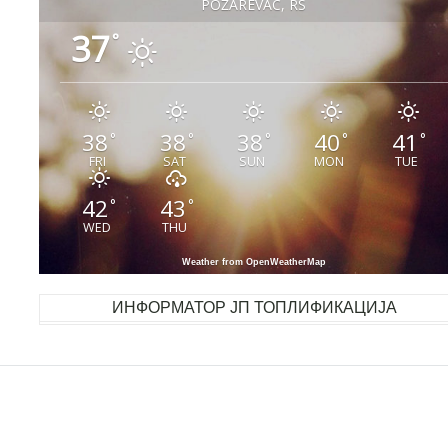
POŽAREVAC, RS
37
°
38
38
38
40
41
°
°
°
°
°
FRI
SAT
SUN
MON
TUE
42
43
°
°
WED
THU
Weather from OpenWeatherMap
ИНФОРМАТОР ЈП ТОПЛИФИКАЦИЈА