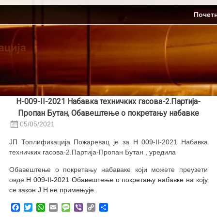
Skip
ЈП Топлификација
Почет
to
content
Н-009-II-2021 Набавка техничких гасова-2.Партија-
Пропан Бутан, Обавештење о покретању набавке
05/05/2021
ЈП Топлификација Пожаревац је за Н 009-II-2021 Набавка
техничких гасова-2.Партија-Пропан Бутан , уредила
Обавештење о покретању набаваке који можете преузети
овде:
Н 009-II-2021 Oбавештење о покретању набавке на коју
се закон Ј.Н не примењује.
Facebook
Twitter
WhatsApp
Email
Message
Viber
Copy
Share
Link