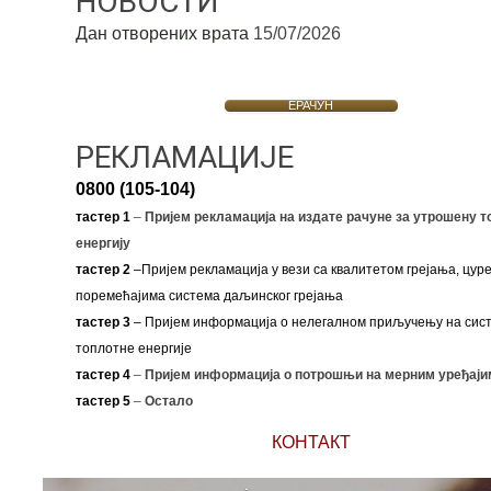
НОВОСТИ
Дан отворених врата
15/07/2026
ЕРАЧУН
РЕКЛАМАЦИЈЕ
0800 (105-104)
тастер 1
–
Пријем рекламација на издате рачуне за утрошену т
енергију
тастер 2
–Пријем рекламација у вези са квалитетом грејања, цуре
поремећајима система даљинског грејања
тастер 3
– Пријем информација о нелегалном приључењу на сис
топлотне енергије
тастер 4
–
Пријем информација о потрошњи на мерним уређаји
тастер 5
–
Остало
КОНТАКТ