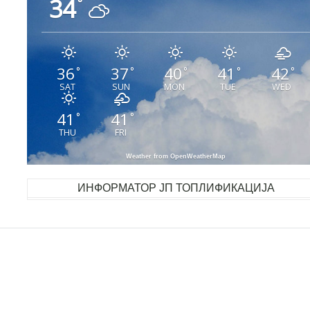
34
°
36
37
40
41
42
°
°
°
°
°
SAT
SUN
MON
TUE
WED
41
41
°
°
THU
FRI
Weather from OpenWeatherMap
ИНФОРМАТОР ЈП ТОПЛИФИКАЦИЈА