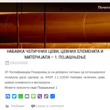
Skip
ЈП Топлификација
Почет
to
content
НАБАВКА ЧЕЛИЧНИХ ЦЕВИ, ЦЕВНИХ ЕЛЕМЕНАТА И
МАТЕРИЈАЛА – 1. ПОЈАШЊЕЊЕ
23/12/2020
ЈП Топлификација Пожаревац је на добијено питање од потенцијалног
понуђача дала одговор за ЈНОП 1.1.1/2020 Набавка челичних цеви,
цевних елемената и материјала.
Можете преузети овде
Појашњење 1
Facebook
Twitter
WhatsApp
Email
Message
Viber
Copy
Share
Link
Набавке
Leave a comment