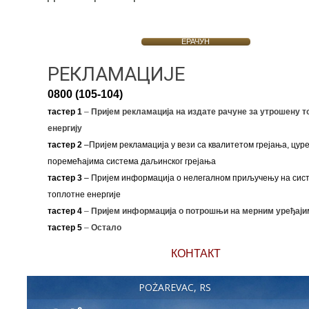
ЕРАЧУН
РЕКЛАМАЦИЈЕ
0800 (105-104)
тастер 1
–
Пријем рекламација на издате рачуне за утрошену т
енергију
тастер 2
–Пријем рекламација у вези са квалитетом грејања, цуре
поремећајима система даљинског грејања
тастер 3
– Пријем информација о нелегалном приључењу на сис
топлотне енергије
тастер 4
–
Пријем информација о потрошњи на мерним уређаји
тастер 5
–
Остало
КОНТАКТ
POŽAREVAC, RS