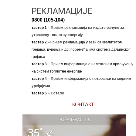
РЕКЛАМАЦИЈЕ
0800 (105-104)
тастер 1
–
Пријем рекламација на издате рачуне за
утрошену топлотну енергију
тастер 2
–Пријем рекламација у вези са квалитетом
грејања, цурења и др. поремећајима система даљинског
грејања
тастер 3
– Пријем информација о нелегалном приључењу
на систем топлотне енергије
тастер 4
–
Пријем информација о потрошњи на мерним
уређајима
тастер 5
–
Остало
КОНТАКТ
POŽAREVAC, RS
35
°