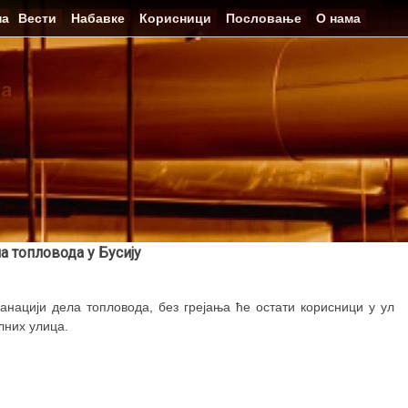
на
Вести
Набавке
Корисници
Пословање
О нама
а топловода у Бусију
санацији дела топловода, без грејања ће остати корисници у ул
лних улица.