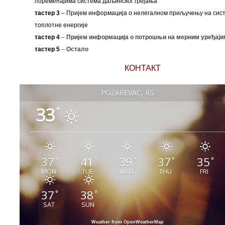
поремећајима система даљинског грејања
тастер 3
– Пријем информација о нелегалном приључењу на сис
топлотне енергије
тастер 4
–
Пријем информација о потрошњи на мерним уређаји
тастер 5
–
Остало
КОНТАКТ
POŽAREVAC, RS
33
°
37
41
39
37
35
°
°
°
°
°
MON
TUE
WED
THU
FRI
37
38
°
°
SAT
SUN
Weather from OpenWeatherMap