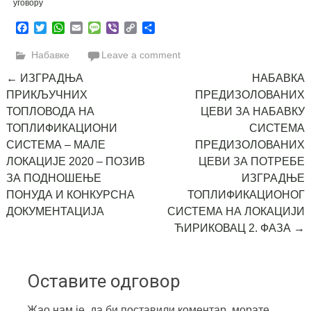
уговору
Facebook
Twitter
WhatsApp
Email
Message
Viber
Copy
Share
Link
Набавке
Leave a comment
Post
←
ИЗГРАДЊА
НАБАВКА
ПРИКЉУЧНИХ
ПРЕДИЗОЛОВАНИХ
navigation
ТОПЛОВОДА НА
ЦЕВИ ЗА НАБАВКУ
ТОПЛИФИКАЦИОНИ
СИСТЕМА
СИСТЕМА – МАЛЕ
ПРЕДИЗОЛОВАНИХ
ЛОКАЦИЈЕ 2020 – ПОЗИВ
ЦЕВИ ЗА ПОТРЕБЕ
ЗА ПОДНОШЕЊЕ
ИЗГРАДЊЕ
ПОНУДА И КОНКУРСНА
ТОПЛИФИКАЦИОНОГ
ДОКУМЕНТАЦИЈА
СИСТЕМА НА ЛОКАЦИЈИ
ЋИРИКОВАЦ 2. ФАЗА
→
Оставите одговор
Жао нам је, да би поставили коментар, морате