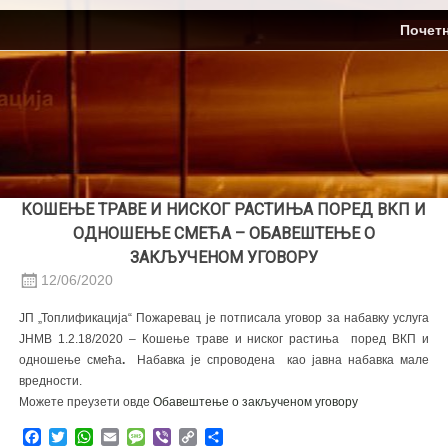
Skip
ЈП Топлификација
Почет
to
content
КОШЕЊЕ ТРАВЕ И НИСКОГ РАСТИЊА ПОРЕД ВКП И
ОДНОШЕЊЕ СМЕЋА – ОБАВЕШТЕЊЕ О
ЗАКЉУЧЕНОМ УГОВОРУ
12/06/2020
ЈП „Топлификација“ Пожаревац је потписала уговор за набавку услуга
ЈНМВ 1.2.18/2020 – Кошење траве и ниског растиња поред ВКП и
одношење смећа
.
Набавка је спроводена као јавна набавка мале
вредности.
Можете преузети овде
Обавештење о закљученом уговору
Facebook
Twitter
WhatsApp
Email
Message
Viber
Copy
Share