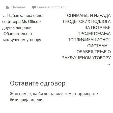
Link
Набавке
Leave a comment
Post
←
Набавка пословног
СНИМАЊЕ И ИЗРАДА
софтвера Ms Office и
ГЕОДЕТСКИХ ПОДЛОГА
navigation
других лиценци
ЗА ПОТРЕБЕ
-Обавештење о
ПРОЈЕКТОВАЊА
закљученом уговору
ТОПЛИФИКАЦИОНОГ
СИСТЕМА –
ОБАВЕШТЕЊЕ О
ЗАКЉУЧЕНОМ УГОВОРУ
→
Оставите одговор
Жао нам је, да би поставили коментар, морате
бити пријављени
.