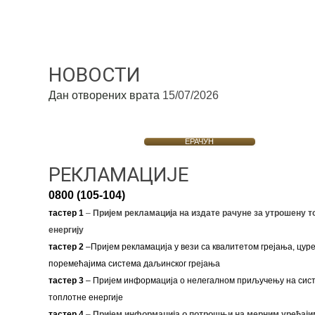
НОВОСТИ
Дан отворених врата
15/07/2026
ЕРАЧУН
РЕКЛАМАЦИЈЕ
0800 (105-104)
тастер 1
–
Пријем рекламација на издате рачуне за утрошену т
енергију
тастер 2
–Пријем рекламација у вези са квалитетом грејања, цуре
поремећајима система даљинског грејања
тастер 3
– Пријем информација о нелегалном приључењу на сис
топлотне енергије
тастер 4
–
Пријем информација о потрошњи на мерним уређаји