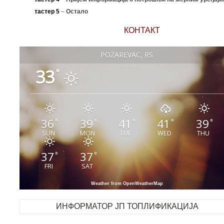
тастер 5
–
Остало
КОНТАКТ
POŽAREVAC, RS
33
°
36
39
41
41
39
°
°
°
°
°
SUN
MON
TUE
WED
THU
37
37
°
°
FRI
SAT
Weather from OpenWeatherMap
ИНФОРМАТОР ЈП ТОПЛИФИКАЦИЈА