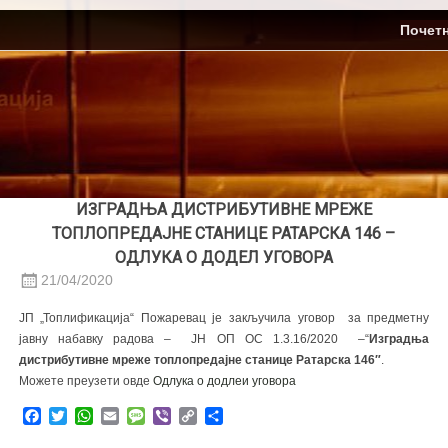
Skip
ЈП Топлификација
Почет
to
content
ИЗГРАДЊА ДИСТРИБУТИВНЕ МРЕЖЕ
ТОПЛОПРЕДАЈНЕ СТАНИЦЕ РАТАРСКА 146 –
ОДЛУКА О ДОДЕЛ УГОВОРА
21/04/2020
ЈП „Топлификација“ Пожаревац је закључила уговор за предметну
јавну набавку радова – ЈН ОП ОС 1.3.16/2020 –“
Изградња
дистрибутивне мреже топлопредајне станице Ратарска 146″
.
Можете преузети овде
Oдлука о додлеи уговора
Facebook
Twitter
WhatsApp
Email
Message
Viber
Copy
Share
Link