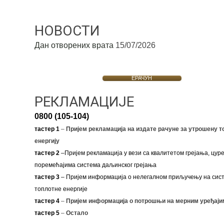
НОВОСТИ
Дан отворених врата
15/07/2026
ЕРАЧУН
РЕКЛАМАЦИЈЕ
0800 (105-104)
тастер 1
–
Пријем рекламација на издате рачуне за утрошену т
енергију
тастер 2
–Пријем рекламација у вези са квалитетом грејања, цуре
поремећајима система даљинског грејања
тастер 3
– Пријем информација о нелегалном приључењу на сис
топлотне енергије
тастер 4
–
Пријем информација о потрошњи на мерним уређаји
тастер 5
–
Остало