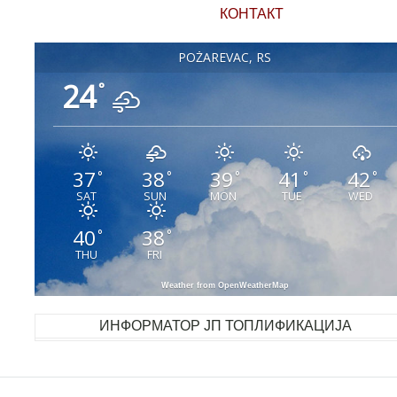
КОНТАКТ
POŽAREVAC, RS
24
°
37
38
39
41
42
°
°
°
°
°
SAT
SUN
MON
TUE
WED
40
38
°
°
THU
FRI
Weather from OpenWeatherMap
ИНФОРМАТОР ЈП ТОПЛИФИКАЦИЈА