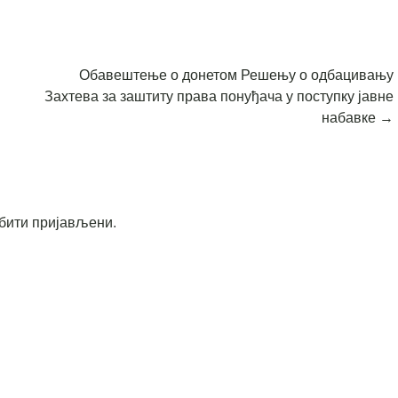
Обавештење о донетом Решењу о одбацивању
Захтева за заштиту права понуђача у поступку јавне
набавке
→
бити пријављени
.