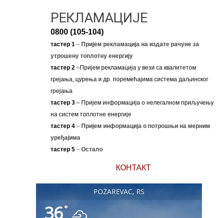
РЕКЛАМАЦИЈЕ
0800 (105-104)
тастер 1
–
Пријем рекламација на издате рачуне за
утрошену топлотну енергију
тастер 2
–Пријем рекламација у вези са квалитетом
грејања, цурења и др. поремећајима система даљинског
грејања
тастер 3
– Пријем информација о нелегалном приључењу
на систем топлотне енергије
тастер 4
–
Пријем информација о потрошњи на мерним
уређајима
тастер 5
–
Остало
КОНТАКТ
POŽAREVAC, RS
36
°