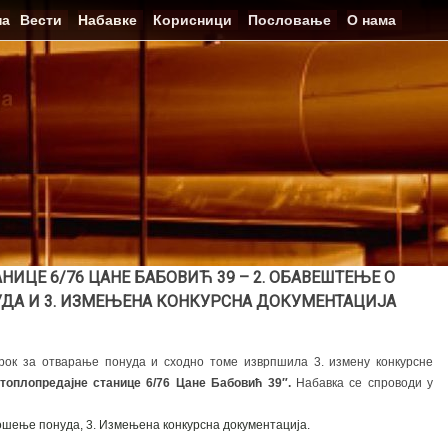
на
Вести
Набавке
Корисници
Пословање
О нама
ИЦЕ 6/76 ЦАНЕ БАБОВИЋ 39 – 2. ОБАВЕШТЕЊЕ О
А И 3. ИЗМЕЊЕНА КОНКУРСНА ДОКУМЕНТАЦИЈА
рок за отварање понуда и сходно томе изврпшила 3. измену конкурсне
топлопредајне станице 6/76 Цане Бабовић 39″.
Набавка се спроводи у
ошење понуда,
3. Измењена конкурсна документација.