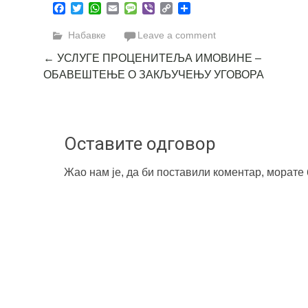
Facebook
Twitter
WhatsApp
Email
Message
Viber
Copy
Share
Link
Набавке
Leave a comment
Post
←
УСЛУГЕ ПРОЦЕНИТЕЉА ИМОВИНЕ –
ОБАВЕШТЕЊЕ О ЗАКЉУЧЕЊУ УГОВОРА
navigation
Оставите одговор
Жао нам је, да би поставили коментар, морате