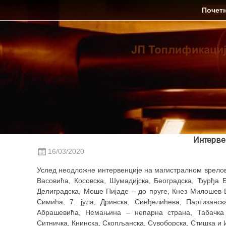
Skip
ЈП Топлификација
Почет
to
content
Интервен
16/03/2020
Услед неодложне интервенције на магистралном врелово
Васовића, Косовска, Шумадијска, Београдска, Ђурђа Б
Делиградска, Моше Пијаде – до пруге, Кнез Милошев 
Симића, 7. јула, Дринска, Синђелићева, Партизанск
Абрашевића, Немањина – непарна страна, Табачка 
Ситничка, Книнска, Скопљанска, Сувоборска, Стишка и 