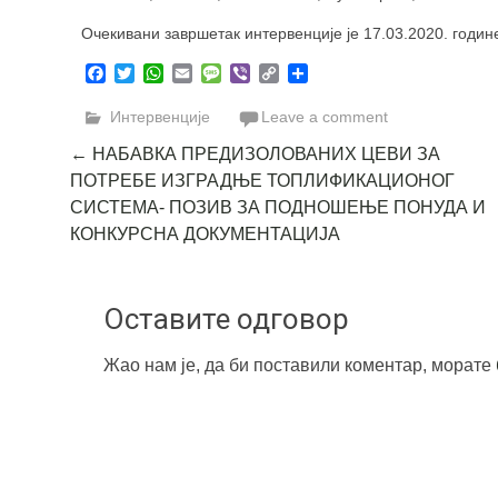
Очекивани завршетак интервенције је 17.03.2020. године
Facebook
Twitter
WhatsApp
Email
Message
Viber
Copy
Share
Link
Интервенције
Leave a comment
Post
←
НАБАВКА ПРЕДИЗОЛОВАНИХ ЦЕВИ ЗА
ПОТРЕБЕ ИЗГРАДЊЕ ТОПЛИФИКАЦИОНОГ
navigation
СИСТЕМA- ПОЗИВ ЗА ПОДНОШЕЊЕ ПОНУДА И
КОНКУРСНА ДОКУМЕНТАЦИЈА
Оставите одговор
Жао нам је, да би поставили коментар, морате