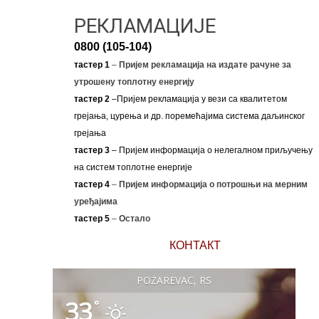
РЕКЛАМАЦИЈЕ
0800 (105-104)
тастер 1
–
Пријем рекламација на издате рачуне за
утрошену топлотну енергију
тастер 2
–Пријем рекламација у вези са квалитетом
грејања, цурења и др. поремећајима система даљинског
грејања
тастер 3
– Пријем информација о нелегалном приључењу
на систем топлотне енергије
тастер 4
–
Пријем информација о потрошњи на мерним
уређајима
тастер 5
–
Остало
КОНТАКТ
POŽAREVAC, RS
33
°