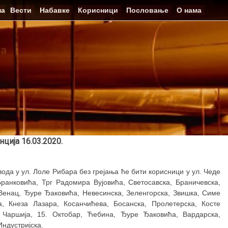
на
Вести
Набавке
Корисници
Пословање
О нама
ција 16.03.2020.
да у ул. Лоле Рибара без грејања ће бити корисници у ул. Чеде
ранковића, Трг Радомира Вујовића, Светосавска, Браничевска,
Венац, Ђуре Ђаковића, Невесинска, Зеленгорска, Звишка, Симе
а, Кнеза Лазара, Косанчићева, Босанска, Пролетерска, Косте
Чаршија, 15. Октобар, Ћебина, Ђуре Ђаковића, Вардарска,
Индустријска.