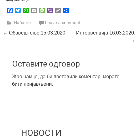
Facebook
Twitter
WhatsApp
Email
Message
Viber
Copy
Share
Link
Набавке
Leave a comment
Post
←
Обавештење 15.03.2020
Интервенција 16.03.2020.
→
navigation
Оставите одговор
Жао нам је, да би поставили коментар, морате
бити пријављени
.
НОВОСТИ