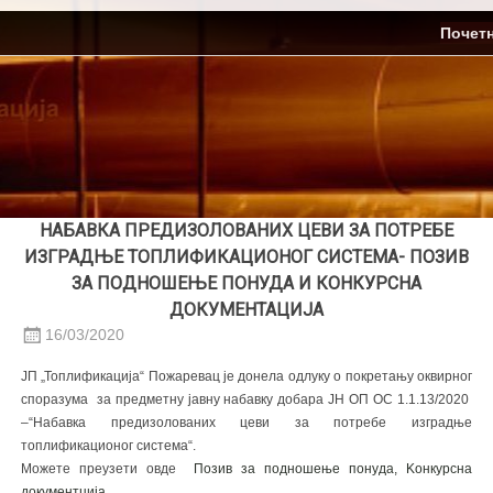
Skip
ЈП Топлификација
Почет
to
content
НАБАВКА ПРЕДИЗОЛОВАНИХ ЦЕВИ ЗА ПОТРЕБЕ
ИЗГРАДЊЕ ТОПЛИФИКАЦИОНОГ СИСТЕМA- ПОЗИВ
ЗА ПОДНОШЕЊЕ ПОНУДА И КОНКУРСНА
ДОКУМЕНТАЦИЈА
16/03/2020
ЈП „Топлификација“ Пожаревац је донела одлуку о покретању оквирног
споразума за предметну јавну набавку добара ЈН ОП ОС 1.1.13/2020
–“Набавка предизолованих цеви за потребе изградње
топлификационог система“.
Можете преузети овде
Позив за подношење понуда,
Kонкурсна
документција.