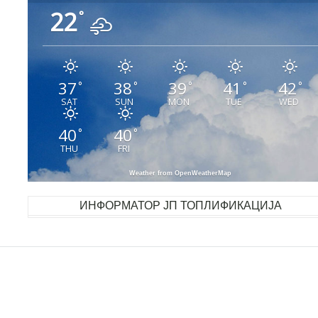
22
°
37
38
39
41
42
°
°
°
°
°
SAT
SUN
MON
TUE
WED
40
40
°
°
THU
FRI
Weather from OpenWeatherMap
ИНФОРМАТОР ЈП ТОПЛИФИКАЦИЈА