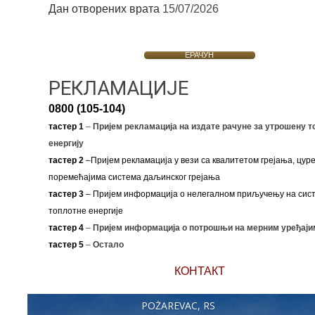
Дан отворених врата
15/07/2026
ЕРАЧУН
РЕКЛАМАЦИЈЕ
0800 (105-104)
тастер 1
–
Пријем рекламација на издате рачуне за утрошену т
енергију
тастер 2
–Пријем рекламација у вези са квалитетом грејања, цуре
поремећајима система даљинског грејања
тастер 3
– Пријем информација о нелегалном приључењу на сис
топлотне енергије
тастер 4
–
Пријем информација о потрошњи на мерним уређаји
тастер 5
–
Остало
КОНТАКТ
POŽAREVAC, RS