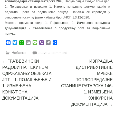
топлопредајне станице Ратарска 209
„.
Наручилац је сходно томе дао
1. Појашњење и извршио 1. Измену конкурсне документације и
одложио рока за подношење понуда. Набавка се спроводи у
отвореном поступку јавне набавке број ЈНОП 1.3.12/2020.
Можете преузети овде
1. Појашњење,
1. Измењена конкурсна
документација и
Oбавештење о продужењу рока за подношење
понуда.
Facebook
Twitter
WhatsApp
Email
Message
Viber
Copy
Share
Link
Набавке
Leave a comment
Post
←
ГРАЂЕВИНСКИ
ИЗГРАДЊА
РАДОВИ НА ТЕКУЋЕМ
ДИСТРИБУТИВНЕ
navigation
ОДРЖАВАЊУ ОБЈЕКАТА
МРЕЖЕ
ЈПТ – 1. ПОЈАШЊЕЊЕ И
ТОПЛОПРЕДАЈНЕ
1. ИЗМЕЊЕНА
СТАНИЦЕ РАТАРСКА 146-
КОНКУРСНА
1. ИЗМЕЊЕНА
ДОКУМЕНТАЦИЈА
КОНКУРСНА
ДОКУМЕНТАЦИЈА
→