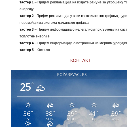
тастер 1
–
Пријем рекламација на издате рачуне за утрошену т
енергију
тастер 2
–Пријем рекламација у вези са квалитетом грејања, цуре
поремећајима система даљинског грејања
тастер 3
– Пријем информација о нелегалном приључењу на сис
топлотне енергије
тастер 4
–
Пријем информација о потрошњи на мерним уређаји
тастер 5
–
Остало
КОНТАКТ
POŽAREVAC, RS
25
°
36
38
39
41
39
°
°
°
°
°
SAT
SUN
MON
TUE
WED