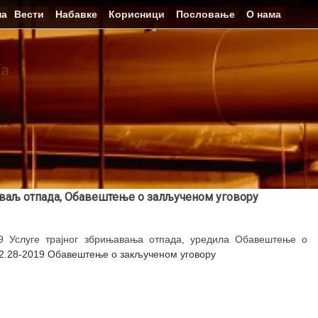
на
Вести
Набавке
Корисници
Пословање
О нама
њаваљ отпада, Обавештење о залљученом уговору
9 Услуге трајног збрињавања отпада, уредила Обавештење о
2.28-2019 Обавештење о закљученом уговору