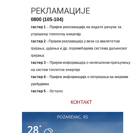
РЕКЛАМАЦИЈЕ
0800 (105-104)
тастер 1
–
Пријем рекламација на издате рачуне за
утрошену топлотну енергију
тастер 2
–Пријем рекламација у вези са квалитетом
грејања, цурења и др. поремећајима система даљинског
грејања
тастер 3
– Пријем информација о нелегалном приључењу
на систем топлотне енергије
тастер 4
–
Пријем информација о потрошњи на мерним
уређајима
тастер 5
–
Остало
КОНТАКТ
POŽAREVAC, RS
28
°