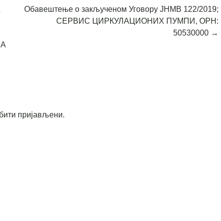
А
Обавештење о закљученом Уговору ЈНМВ 122/2019;
СЕРВИС ЦИРКУЛАЦИОНИХ ПУМПИ, ОРН:
50530000
→
НА
бити пријављени
.