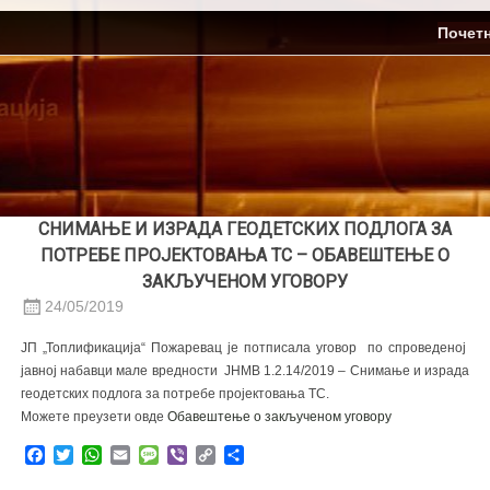
Skip
ЈП Топлификација
Почет
to
content
СНИМАЊЕ И ИЗРАДА ГЕОДЕТСКИХ ПОДЛОГА ЗА
ПОТРЕБЕ ПРОЈЕКТОВАЊА ТС – ОБАВЕШТЕЊЕ О
ЗАКЉУЧЕНОМ УГОВОРУ
24/05/2019
JП „Топлификација“ Пожаревац је потписала уговор по спроведеној
јавној набавци мале вредности ЈНМВ 1.2.14/2019 – Снимање и израда
геодетских подлога за потребе пројектовања ТС.
Можете преузети овде
Обавештење о закљученом уговору
Facebook
Twitter
WhatsApp
Email
Message
Viber
Copy
Share
Link