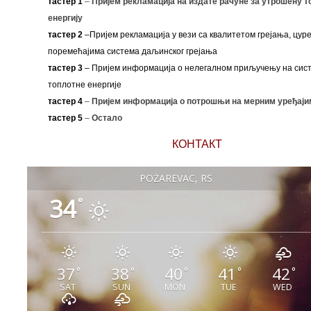
тастер 1
–
Пријем рекламација на издате рачуне за утрошену т
енергију
тастер 2
–Пријем рекламација у вези са квалитетом грејања, цуре
поремећајима система даљинског грејања
тастер 3
– Пријем информација о нелегалном приључењу на сис
топлотне енергије
тастер 4
–
Пријем информација о потрошњи на мерним уређаји
тастер 5
–
Остало
КОНТАКТ
POŽAREVAC, RS
34
°
37
38
40
41
42
°
°
°
°
°
SAT
SUN
MON
TUE
WED