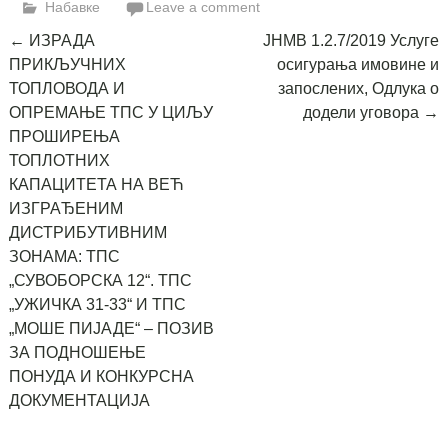
Набавке
Leave a comment
Post
←
ИЗРАДА
ЈНМВ 1.2.7/2019 Услуге
ПРИКЉУЧНИХ
осигурања имовине и
navigation
ТОПЛОВОДА И
запослених, Одлука о
ОПРЕМАЊЕ ТПС У ЦИЉУ
додели уговора
→
ПРОШИРЕЊА
ТОПЛОТНИХ
КАПАЦИТЕТА НА ВЕЋ
ИЗГРАЂЕНИМ
ДИСТРИБУТИВНИМ
ЗОНАМА: ТПС
„СУВОБОРСКА 12“. ТПС
„УЖИЧКА 31-33“ И ТПС
„МОШЕ ПИЈАДЕ“ – ПОЗИВ
ЗА ПОДНОШЕЊЕ
ПОНУДА И КОНКУРСНА
ДОКУМЕНТАЦИЈА