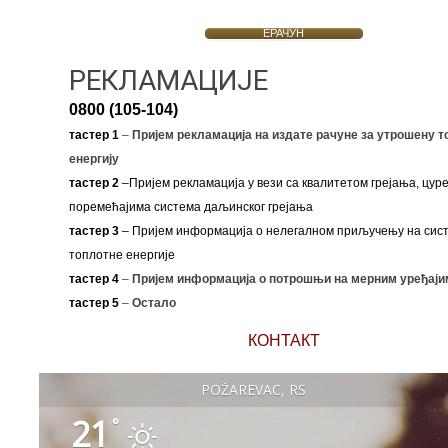
ЕРАЧУН
РЕКЛАМАЦИЈЕ
0800 (105-104)
тастер 1
–
Пријем рекламација на издате рачуне за утрошену т
енергију
тастер 2
–Пријем рекламација у вези са квалитетом грејања, цуре
поремећајима система даљинског грејања
тастер 3
– Пријем информација о нелегалном приључењу на сис
топлотне енергије
тастер 4
–
Пријем информација о потрошњи на мерним уређаји
тастер 5
–
Остало
КОНТАКТ
POŽAREVAC, RS
21
°