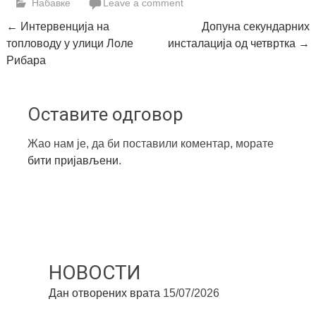
Набавке
Leave a comment
Post
←
Интервенција на
Допуна секундарних
топловоду у улици Лоле
инсталација од четвртка
→
navigation
Рибара
Оставите одговор
Жао нам је, да би поставили коментар, морате
бити пријављени
.
НОВОСТИ
Дан отворених врата
15/07/2026