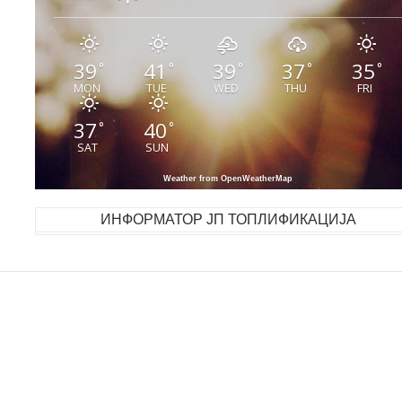
39
41
39
37
35
°
°
°
°
°
MON
TUE
WED
THU
FRI
37
40
°
°
SAT
SUN
Weather from OpenWeatherMap
ИНФОРМАТОР ЈП ТОПЛИФИКАЦИЈА