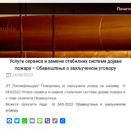
Skip
ЈП Топлификација
Почет
to
content
Услуге сервиса и замене стабилних система дојаве
пожара – Обавештење о закљученом уговору
24/08/2022
ЈП „Топлификација“ Пожаревац је закључила уговор за набавку Н
043/2022 Услуге сервиса и замене стабилних система дојаве пожара и
о томе сачинила Обавештење.
Можете преузети овде
Н 043-2022 Обавештење о закљученом
уговору.
Facebook
Twitter
WhatsApp
Email
Message
Viber
Copy
Share
Link