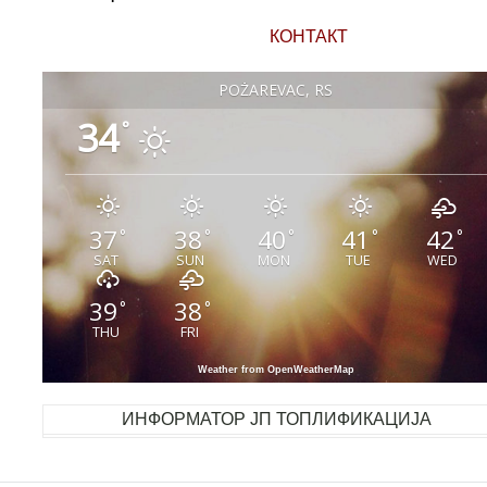
КОНТАКТ
POŽAREVAC, RS
34
°
37
38
40
41
42
°
°
°
°
°
SAT
SUN
MON
TUE
WED
39
38
°
°
THU
FRI
Weather from OpenWeatherMap
ИНФОРМАТОР ЈП ТОПЛИФИКАЦИЈА