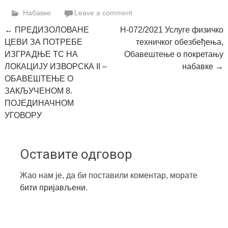
Link
Набавке
Leave a comment
Post
←
ПРЕДИЗОЛОВАНЕ
Н-072/2021 Услуге физичко
ЦЕВИ ЗА ПОТРЕБЕ
техничког обезбеђења,
navigation
ИЗГРАДЊЕ ТС НА
Обавештење о покретању
ЛОКАЦИЈУ ИЗВОРСКА II –
набавке
→
ОБАВЕШТЕЊЕ О
ЗАКЉУЧЕНОМ 8.
ПОЈЕДИНАЧНОМ
УГОВОРУ
Оставите одговор
Жао нам је, да би поставили коментар, морате
бити пријављени
.