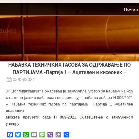
Skip
ЈП Топлификација
Почет
to
content
НАБАВКА ТЕХНИЧКИХ ГАСОВА ЗА ОДРЖАВАЊЕ ПО
ПАРТИЈАМА -Партија 1 – Ацетилен и кисеоник –
03/06/2021
ЈП „Топлификација“ Пожаревац је закључила уговор за набавку на коју
се законо јавним набавкама не примењује, набавка добара Н 009/2021
– Набавка техничких гасова по партијама Партија 1 -Ацетилен
икисеоник.
Можете преузети овде
Н 009-2021 Обавештење о закљученом
уговору_
Facebook
Twitter
WhatsApp
Email
Message
Viber
Copy
Share