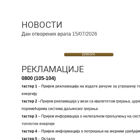
НОВОСТИ
Дан отворених врата
15/07/2026
ЕРАЧУН
РЕКЛАМАЦИЈЕ
0800 (105-104)
тастер 1
–
Пријем рекламација на издате рачуне за утрошену т
енергију
тастер 2
–Пријем рекламација у вези са квалитетом грејања, цуре
поремећајима система даљинског грејања
тастер 3
– Пријем информација о нелегалном приључењу на сис
топлотне енергије
тастер 4
–
Пријем информација о потрошњи на мерним уређаји
тастер 5
–
Остало