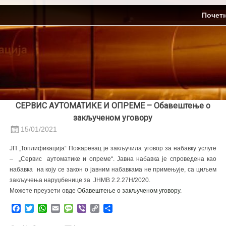
Skip
ЈП Топлификација
Почет
to
content
СЕРВИС АУТОМАТИКЕ И ОПРЕМЕ – Обавештење о
закљученом уговору
15/01/2021
ЈП „Топлификација“ Пожаревац је закључила уговор за набавку услуге
– „Сервис аутоматике и опреме“. Јавна набавка је спроведена као
набавка на коју се закон о јавним набавкама не примењује, са циљем
закључења наруџбенице за ЈНМВ 2.2.27Н/2020.
Можете преузети овде
Обавештење о закљученом уговору.
Facebook
Twitter
WhatsApp
Email
Message
Viber
Copy
Share
Link