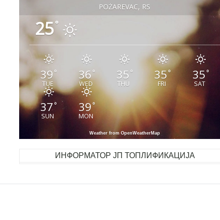
POŽAREVAC, RS
25
°
39
36
35
35
35
°
°
°
°
°
TUE
WED
THU
FRI
SAT
37
39
°
°
SUN
MON
Weather from OpenWeatherMap
ИНФОРМАТОР ЈП ТОПЛИФИКАЦИЈА