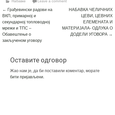
Набавке
Leave a comment
Post
←
Грађевински радови на
НАБАВКА ЧЕЛИЧНИХ
ВКП, примарној и
ЦЕВИ, ЦЕВНИХ
navigation
секундарној топловодној
ЕЛЕМЕНАТА И
мрежи и ТПС –
МАТЕРИЈАЛА- ОДЛУКА О
Oбавештење о
ДОДЕЛИ УГОВОРА
→
закљученом уговору
Оставите одговор
Жао нам је, да би поставили коментар, морате
бити пријављени
.