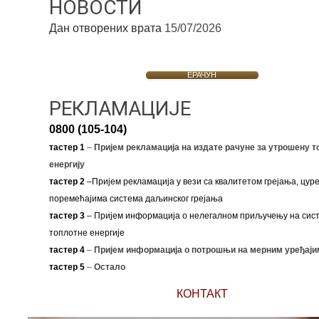
НОВОСТИ
Дан отворених врата
15/07/2026
ЕРАЧУН
РЕКЛАМАЦИЈЕ
0800 (105-104)
тастер 1
–
Пријем рекламација на издате рачуне за утрошену т
енергију
тастер 2
–Пријем рекламација у вези са квалитетом грејања, цуре
поремећајима система даљинског грејања
тастер 3
– Пријем информација о нелегалном приључењу на сис
топлотне енергије
тастер 4
–
Пријем информација о потрошњи на мерним уређаји
тастер 5
–
Остало
КОНТАКТ