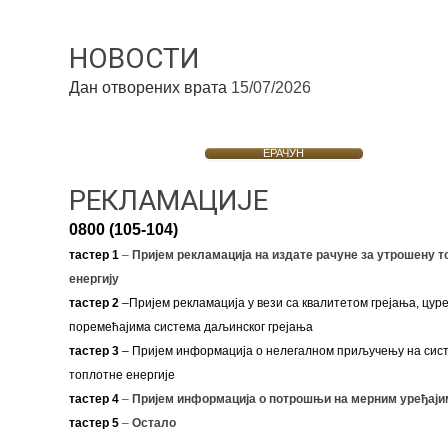
НОВОСТИ
Дан отворених врата
15/07/2026
ЕРАЧУН
РЕКЛАМАЦИЈЕ
0800 (105-104)
тастер 1
–
Пријем рекламација на издате рачуне за утрошену т
енергију
тастер 2
–Пријем рекламација у вези са квалитетом грејања, цуре
поремећајима система даљинског грејања
тастер 3
– Пријем информација о нелегалном приључењу на сис
топлотне енергије
тастер 4
–
Пријем информација о потрошњи на мерним уређаји
тастер 5
–
Остало