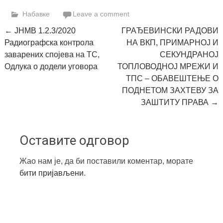
Link
Набавке
Leave a comment
Post
←
ЈНМВ 1.2.3/2020
ГРАЂЕВИНСКИ РАДОВИ
Радиографска контрола
НА ВКП, ПРИМАРНОЈ И
navigation
заварених спојева на ТС,
СЕКУНДРАНОЈ
Одлука о додели уговора
ТОПЛОВОДНОЈ МРЕЖИ И
ТПС – ОБАВЕШТЕЊЕ О
ПОДНЕТОМ ЗАХТЕВУ ЗА
ЗАШТИТУ ПРАВА
→
Оставите одговор
Жао нам је, да би поставили коментар, морате
бити пријављени
.