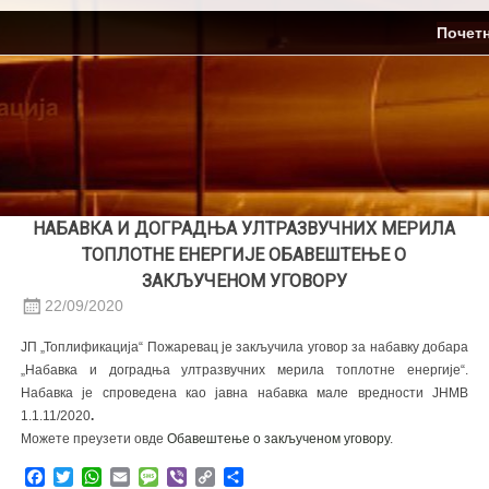
Skip
ЈП Топлификација
Почет
to
content
НАБАВКА И ДОГРАДЊА УЛТРАЗВУЧНИХ МЕРИЛА
ТОПЛОТНЕ ЕНЕРГИЈЕ OБАВЕШТЕЊЕ О
ЗАКЉУЧЕНОМ УГОВОРУ
22/09/2020
ЈП „Топлификација“ Пожаревац је закључила уговор за набавку добара
„Набавка и доградња ултразвучних мерила топлотне енергије“.
Набавка је спроведена као јавна набавка мале вредности ЈНМВ
1.1.11/2020
.
Можете преузети овде
Oбавештење о закљученом уговору
.
Facebook
Twitter
WhatsApp
Email
Message
Viber
Copy
Share