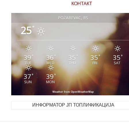
КОНТАКТ
POŽAREVAC, RS
25
°
39
36
35
35
35
°
°
°
°
°
TUE
WED
THU
FRI
SAT
37
39
°
°
SUN
MON
Weather from OpenWeatherMap
ИНФОРМАТОР ЈП ТОПЛИФИКАЦИЈА