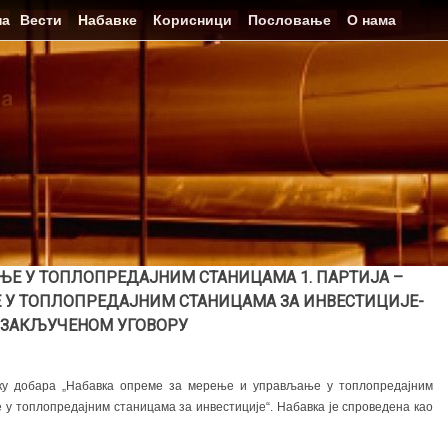
на
Вести
Набавке
Корисници
Пословање
О нама
Е У ТОПЛОПРЕДАЈНИМ СТАНИЦАМА 1. ПАРТИЈА –
 У ТОПЛОПРЕДАЈНИМ СТАНИЦАМА ЗА ИНВЕСТИЦИЈЕ-
 ЗАКЉУЧЕНОМ УГОВОРУ
вку добара „Набавка опреме за мерење и управљање у топлопредајним
 топлопредајним станицама за инвестиције“. Набавка је спроведена као