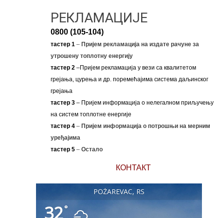
РЕКЛАМАЦИЈЕ
0800 (105-104)
тастер 1
–
Пријем рекламација на издате рачуне за
утрошену топлотну енергију
тастер 2
–Пријем рекламација у вези са квалитетом
грејања, цурења и др. поремећајима система даљинског
грејања
тастер 3
– Пријем информација о нелегалном приључењу
на систем топлотне енергије
тастер 4
–
Пријем информација о потрошњи на мерним
уређајима
тастер 5
–
Остало
КОНТАКТ
POŽAREVAC, RS
32
°