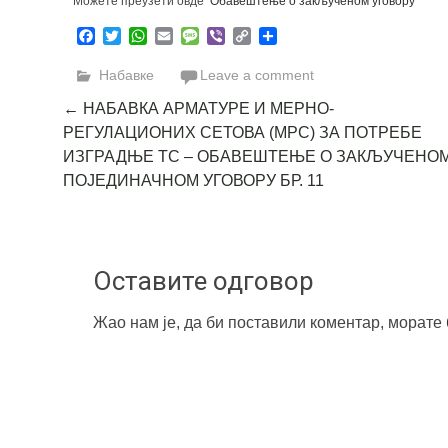
Можете преузети овде
Oбавештење о закљученом уговору
Facebook
Twitter
WhatsApp
Email
Message
Viber
Copy
Share
Link
Набавке
Leave a comment
Post
←
НАБАВКА АРМАТУРЕ И МЕРНО-
РЕГУЛАЦИОНИХ СЕТОВА (МРС) ЗА ПОТРЕБЕ
navigation
ИЗГРАДЊЕ ТС – ОБАВЕШТЕЊЕ О ЗАКЉУЧЕНО
ПОЈЕДИНАЧНОМ УГОВОРУ БР. 11
Оставите одговор
Жао нам је, да би поставили коментар, морате