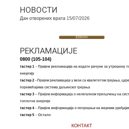
НОВОСТИ
Дан отворених врата
15/07/2026
ЕРАЧУН
РЕКЛАМАЦИЈЕ
0800 (105-104)
тастер 1
–
Пријем рекламација на издате рачуне за утрошену т
енергију
тастер 2
–Пријем рекламација у вези са квалитетом грејања, цуре
поремећајима система даљинског грејања
тастер 3
– Пријем информација о нелегалном приључењу на сис
топлотне енергије
тастер 4
–
Пријем информација о потрошњи на мерним уређаји
тастер 5
–
Остало
КОНТАКТ