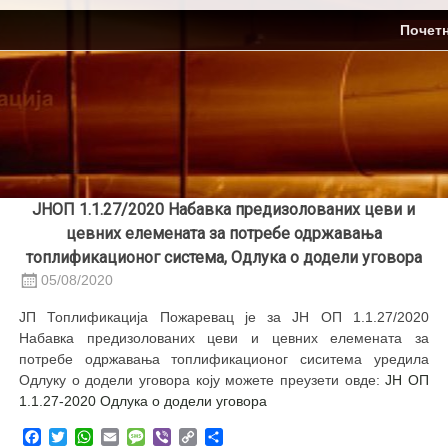
Skip
ЈП Топлификација
Почет
to
content
ЈНОП 1.1.27/2020 Набавка предизолованих цеви и
цевних елемената за потребе одржавања
топлификационог система, Одлука о додели уговора
05/08/2020
ЈП Топлификација Пожаревац је за ЈН ОП 1.1.27/2020
Набавка предизолованих цеви и цевних елемената за
потребе одржавања топлификационог сиситема уредила
Одлуку о додели уговора коју можете преузети овде:
JН ОП
1.1.27-2020 Одлука о додели уговора
Facebook
Twitter
WhatsApp
Email
Message
Viber
Copy
Share