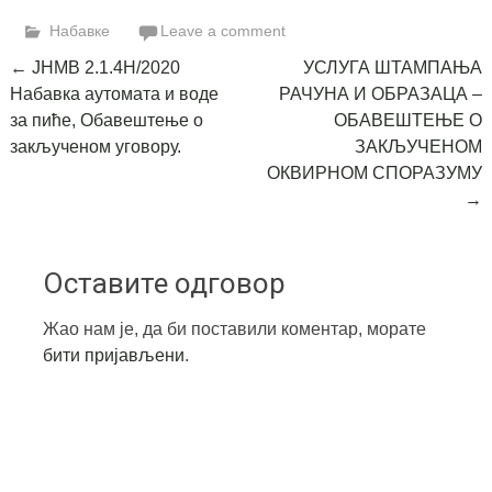
Link
Набавке
Leave a comment
Post
←
ЈНМВ 2.1.4Н/2020
УСЛУГА ШТАМПАЊА
Набавка аутомата и воде
РАЧУНА И ОБРАЗАЦА –
navigation
за пиће, Обавештење о
ОБАВЕШТЕЊЕ О
закљученом уговору.
ЗАКЉУЧЕНОМ
ОКВИРНОМ СПОРАЗУМУ
→
Оставите одговор
Жао нам је, да би поставили коментар, морате
бити пријављени
.