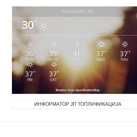
POŽAREVAC, RS
30
°
36
39
41
37
37
°
°
°
°
°
SUN
MON
TUE
WED
THU
37
37
°
°
FRI
SAT
Weather from OpenWeatherMap
ИНФОРМАТОР ЈП ТОПЛИФИКАЦИЈА