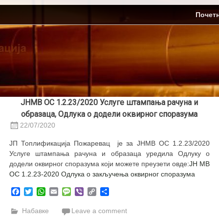
Skip
ЈП Топлификација
Почет
to
content
ЈНМВ ОС 1.2.23/2020 Услуге штампања рачуна и
образаца, Одлука о додели оквирног споразума
22/07/2020
ЈП Топлификација Пожаревац је за ЈНМВ ОС 1.2.23/2020
Услуге штампања рачуна и образаца уредила Одлуку о
додели оквирног споразума који можете преузети овде:
ЈН МВ
OС 1.2.23-2020 Одлука о закључења оквирног споразума
Facebook
Twitter
WhatsApp
Email
Message
Viber
Copy
Share
Link
Набавке
Leave a comment