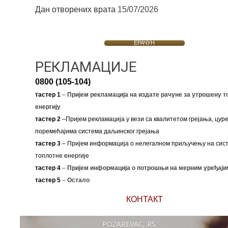
Дан отворених врата
15/07/2026
ЕРАЧУН
РЕКЛАМАЦИЈЕ
0800 (105-104)
тастер 1
–
Пријем рекламација на издате рачуне за утрошену т
енергију
тастер 2
–Пријем рекламација у вези са квалитетом грејања, цуре
поремећајима система даљинског грејања
тастер 3
– Пријем информација о нелегалном приључењу на сис
топлотне енергије
тастер 4
–
Пријем информација о потрошњи на мерним уређаји
тастер 5
–
Остало
КОНТАКТ
POŽAREVAC, RS