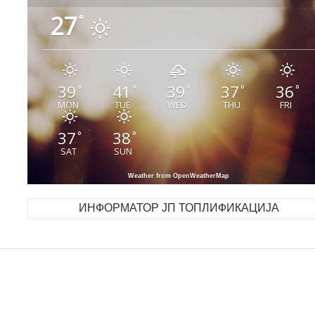
27
°
39
41
39
37
36
°
°
°
°
°
MON
TUE
WED
THU
FRI
37
38
°
°
SAT
SUN
Weather from OpenWeatherMap
ИНФОРМАТОР ЈП ТОПЛИФИКАЦИЈА