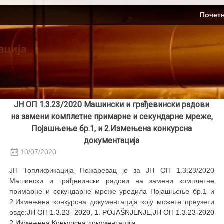
Skip
ЈП Топлификација
Почет
to
content
ЈН ОП 1.3.23/2020 Машински и грађевински радови
на замени комплетне примарне и секундарне мреже,
Појашњење бр.1, и 2.Измењена конкурсна
документација
10/07/2020
ЈП Топлификација Пожаревац је за ЈН ОП 1.3.23/2020
Машински и грађевински радови на замени комплетне
примарне и секундарне мреже уредила Појашњење бр.1 и
2.Измењена конкурсна документација коју можете преузети
овде:
JН ОП 1.3.23- 2020, 1. POJAŠNJENJE
,
ЈН ОП 1.3.23-2020
2.Измењена Конкурсна документација.