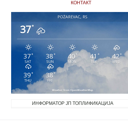
КОНТАКТ
POŽAREVAC, RS
37
°
37
38
40
41
42
°
°
°
°
°
SAT
SUN
MON
TUE
WED
39
38
°
°
THU
FRI
Weather from OpenWeatherMap
ИНФОРМАТОР ЈП ТОПЛИФИКАЦИЈА