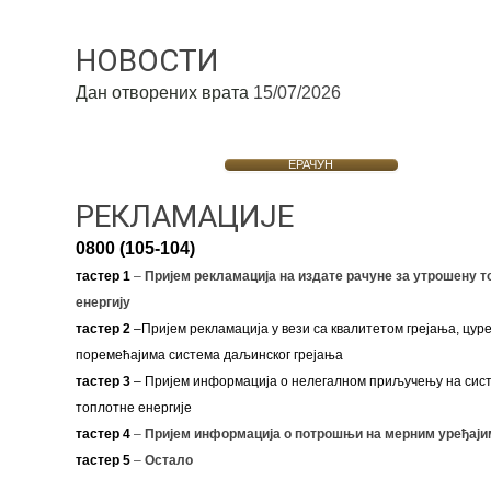
НОВОСТИ
Дан отворених врата
15/07/2026
ЕРАЧУН
РЕКЛАМАЦИЈЕ
0800 (105-104)
тастер 1
–
Пријем рекламација на издате рачуне за утрошену т
енергију
тастер 2
–Пријем рекламација у вези са квалитетом грејања, цуре
поремећајима система даљинског грејања
тастер 3
– Пријем информација о нелегалном приључењу на сис
топлотне енергије
тастер 4
–
Пријем информација о потрошњи на мерним уређаји
тастер 5
–
Остало