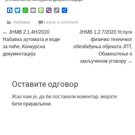
Facebook
Twitter
WhatsApp
Email
Message
Viber
Copy
Share
Link
Набавке
Leave a comment
Post
←
ЈНМВ 2.1.4Н/2020
ЈНМВ 1.2.7/2020 Услуге
Набавка аутомата и воде
физичко техничког
navigation
за пиће, Конкурсна
обезбеђења објеката ЈПТ,
документација
Обавештење о
закљученом уговору
→
Оставите одговор
Жао нам је, да би поставили коментар, морате
бити пријављени
.