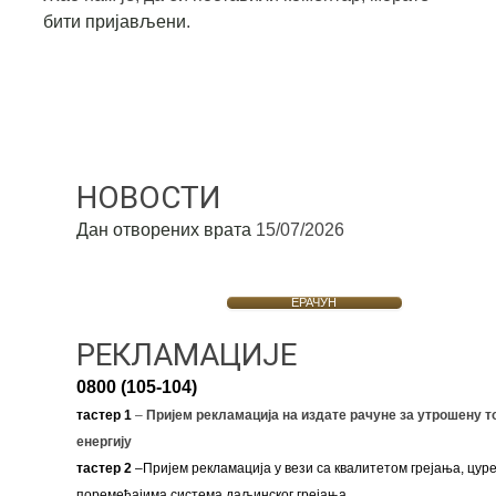
бити пријављени
.
НОВОСТИ
Дан отворених врата
15/07/2026
ЕРАЧУН
РЕКЛАМАЦИЈЕ
0800 (105-104)
тастер 1
–
Пријем рекламација на издате рачуне за утрошену т
енергију
тастер 2
–Пријем рекламација у вези са квалитетом грејања, цуре
поремећајима система даљинског грејања