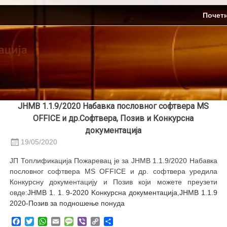
Skip
ЈП Топлификација
Почет
to
content
ЈНМВ 1.1.9/2020 Набавка пословног софтвера MS
OFFICE и др.Софтвера, Позив и Конкурсна
документација
19/05/2020
ЈП Топлификација Пожаревац је за ЈНМВ 1.1.9/2020 Набавка
пословног софтвера MS OFFICE и др. софтвера уредила
Конкурсну документацију и Позив који можете преузети
овде:
ЈНМВ 1. 1. 9-2020 Kонкурсна документација
,
ЈНМВ 1.1.9
2020-Позив за подношење понуда
Facebook
Twitter
WhatsApp
Email
Message
Viber
Copy
Share