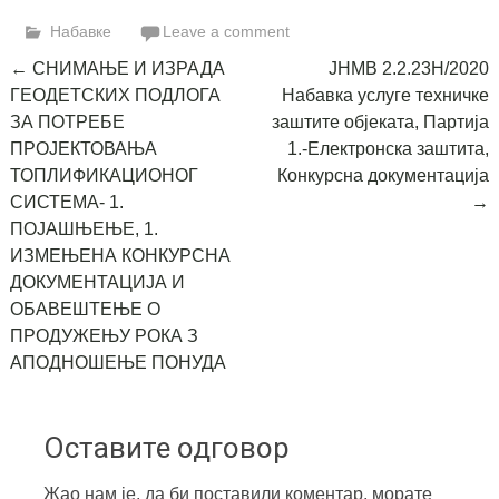
Link
Набавке
Leave a comment
Post
←
СНИМАЊЕ И ИЗРАДА
ЈНМВ 2.2.23Н/2020
ГЕОДЕТСКИХ ПОДЛОГА
Набавка услуге техничке
navigation
ЗА ПОТРЕБЕ
заштите објеката, Партија
ПРОЈЕКТОВАЊА
1.-Електронска заштита,
ТОПЛИФИКАЦИОНОГ
Конкурсна документација
СИСТЕМА- 1.
→
ПОЈАШЊЕЊЕ, 1.
ИЗМЕЊЕНА КОНКУРСНА
ДОКУМЕНТАЦИЈА И
ОБАВЕШТЕЊЕ О
ПРОДУЖЕЊУ РОКА З
АПОДНОШЕЊЕ ПОНУДА
Оставите одговор
Жао нам је, да би поставили коментар, морате