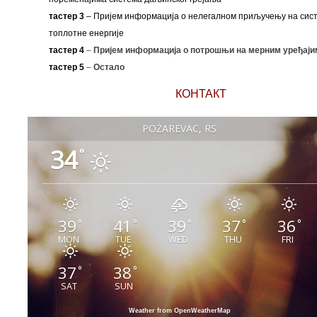
тастер 3
– Пријем информација о нелегалном приључењу на сис
топлотне енергије
тастер 4
–
Пријем информација о потрошњи на мерним уређаји
тастер 5
–
Остало
КОНТАКТ
POŽAREVAC, RS
34
°
39
41
39
37
36
°
°
°
°
°
MON
TUE
WED
THU
FRI
37
38
°
°
SAT
SUN
Weather from OpenWeatherMap