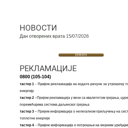
НОВОСТИ
Дан отворених врата
15/07/2026
ЕРАЧУН
РЕКЛАМАЦИЈЕ
0800 (105-104)
тастер 1
–
Пријем рекламација на издате рачуне за утрошену т
енергију
тастер 2
–Пријем рекламација у вези са квалитетом грејања, цуре
поремећајима система даљинског грејања
тастер 3
– Пријем информација о нелегалном приључењу на сис
топлотне енергије
тастер 4
–
Пријем информација о потрошњи на мерним уређаји