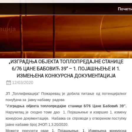
Skip
ЈП Топлификација
Почет
to
content
„ИЗГРАДЊА ОБЈЕКТА ТОПЛОПРЕДАЈНЕ СТАНИЦЕ
6/76 ЦАНЕ БАБОВИЋ 39“ – 1. ПОЈАШЊЕЊЕ И 1.
ИЗМЕЊЕНА КОНКУРСНА ДОКУМЕНТАЦИЈА
12/03/2020
ЈП „Топлификација“ Пожаревац је добила питање од потенцијалног
понуђача за јавну набавку радова
”И
зградња објекта топлопредајне станице 6/76 Цане Бабовић 39″.
Наручилац је сходно томе дао 1. Појашњење и извршио 1. измену
конкурсне документације. Набавка се спроводи у отвореном поступку
јавне набавке број ЈНОП 1.3.20/2020.
Можете преузети овде
1. Појашњење,
1. Измењена конкурсна