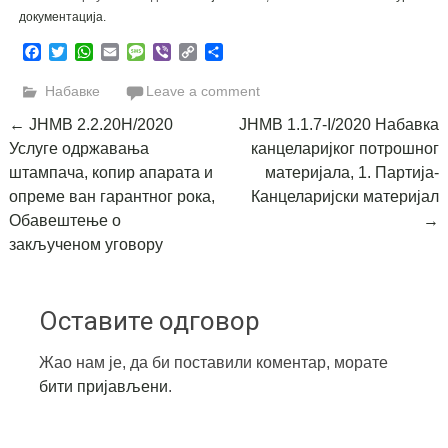
документација.
Facebook
Twitter
WhatsApp
Email
Message
Viber
Copy
Share
Link
Набавке
Leave a comment
Post
←
JНМВ 2.2.20Н/2020
ЈНМВ 1.1.7-I/2020 Набавка
Услуге одржавања
канцеларијког потрошног
navigation
штампача, копир апарата и
материјала, 1. Партија-
опреме ван гарантног рока,
Канцеларијски материјал
Обавештење о
→
закљученом уговору
Оставите одговор
Жао нам је, да би поставили коментар, морате
бити пријављени
.