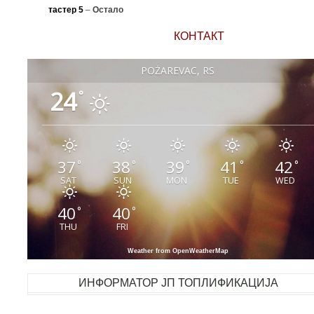
тастер 5
–
Остало
КОНТАКТ
POŽAREVAC, RS
24
°
37
38
39
41
42
°
°
°
°
°
SAT
SUN
MON
TUE
WED
40
40
°
°
THU
FRI
Weather from OpenWeatherMap
ИНФОРМАТОР ЈП ТОПЛИФИКАЦИЈА