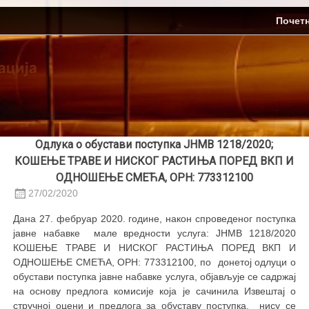
Skip
ЈП Топлификација
Почет
to
content
Одлука о обустави поступка ЈНМВ 1218/2020;
КОШЕЊЕ ТРАВЕ И НИСКОГ РАСТИЊА ПОРЕД ВКП И
ОДНОШЕЊЕ СМЕЋА, ОРН: 773312100
27/02/2020
Дана 27. фебруар 2020. године, након спроведеног поступка
јавне набавке мале вредности услуга: ЈНМВ 1218/2020
КОШЕЊЕ ТРАВЕ И НИСКОГ РАСТИЊА ПОРЕД ВКП И
ОДНОШЕЊЕ СМЕЋА, ОРН: 773312100, по донетој одлуци о
обустави поступка јавне набавке услуга, објављује се садржај
на основу предлога комисије која је сачинила Извештај о
стручној оцени и предлога за обуставу поступка, нису се