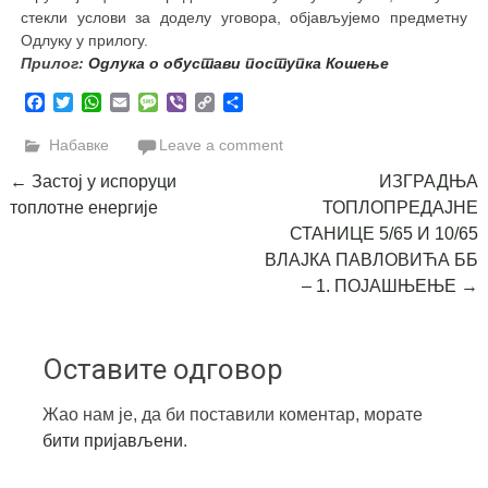
стекли услови за доделу уговора, објављујемо предметну
Одлуку у прилогу.
Прилог:
Одлука о обустави поступка Кошење
Facebook
Twitter
WhatsApp
Email
Message
Viber
Copy
Share
Link
Набавке
Leave a comment
Post
←
Застој у испоруци
ИЗГРАДЊА
топлотне енергије
ТОПЛОПРЕДАЈНЕ
navigation
СТАНИЦЕ 5/65 И 10/65
ВЛАЈКА ПАВЛОВИЋА ББ
– 1. ПОЈАШЊЕЊЕ
→
Оставите одговор
Жао нам је, да би поставили коментар, морате
бити пријављени
.