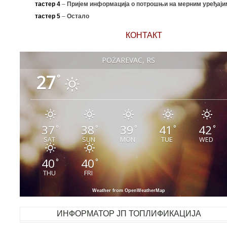
тастер 4
–
Пријем информација о потрошњи на мерним уређаји
тастер 5
–
Остало
КОНТАКТ
POŽAREVAC, RS
27
°
37
38
39
41
42
°
°
°
°
°
SAT
SUN
MON
TUE
WED
40
40
°
°
THU
FRI
Weather from OpenWeatherMap
ИНФОРМАТОР ЈП ТОПЛИФИКАЦИЈА