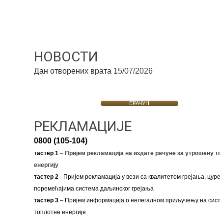
НОВОСТИ
Дан отворених врата
15/07/2026
ЕРАЧУН
РЕКЛАМАЦИЈЕ
0800 (105-104)
тастер 1
–
Пријем рекламација на издате рачуне за утрошену т
енергију
тастер 2
–Пријем рекламација у вези са квалитетом грејања, цуре
поремећајима система даљинског грејања
тастер 3
– Пријем информација о нелегалном приључењу на сис
топлотне енергије