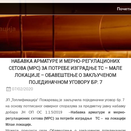
Skip
ЈП Топлификација
Почет
to
content
НАБАВКА АРМАТУРЕ И МЕРНО-РЕГУЛАЦИОНИХ
СЕТОВА (МРС) ЗА ПОТРЕБЕ ИЗГРАДЊЕ ТС – МАЛЕ
ЛОКАЦИЈЕ – ОБАВЕШТЕЊЕ О ЗАКЉУЧЕНОМ
ПОЈЕДИНАЧНОМ УГОВОРУ БР. 7
07/02/2020
ЈП „Топлификација“ Пожаревац је закључила појединачни уговор бр. 7
на основу потписаног оквирног споразума за предметну јавну набавку
добара ЈН ОП ОС 1.1.5/2019 –
Набавка арматуре и мерно-
регулационих сетова (МРС) за потребе изградње ТС – на локацији
Млае локације.
Можете преузети овде
Oбавештење о закљученом појединачном