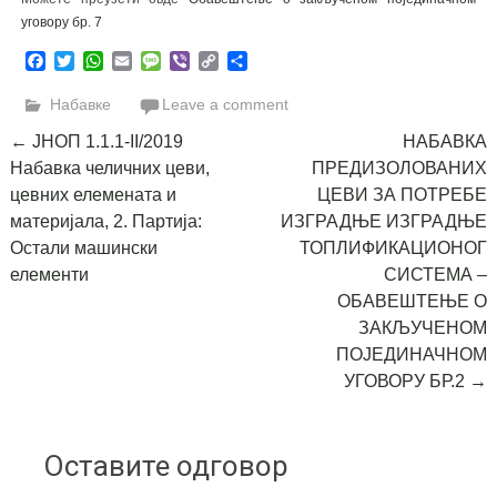
уговору бр. 7
Facebook
Twitter
WhatsApp
Email
Message
Viber
Copy
Share
Link
Набавке
Leave a comment
Post
←
ЈНОП 1.1.1-II/2019
НАБАВКА
Набавка челичних цеви,
ПРЕДИЗОЛОВАНИХ
navigation
цевних елемената и
ЦЕВИ ЗА ПОТРЕБЕ
материјала, 2. Партија:
ИЗГРАДЊЕ ИЗГРАДЊЕ
Остали машински
ТОПЛИФИКАЦИОНОГ
елементи
СИСТЕМА –
ОБАВЕШТЕЊЕ О
ЗАКЉУЧЕНОМ
ПОЈЕДИНАЧНОМ
УГОВОРУ БР.2
→
Оставите одговор