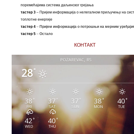
поремећајима система даљинског грејања
тастер 3
– Пријем информација о нелегалном приључењу на сис
топлотне енергије
тастер 4
–
Пријем информација о потрошњи на мерним уређаји
тастер 5
–
Остало
КОНТАКТ
POŽAREVAC, RS
28
°
38
37
37
38
40
°
°
°
°
°
FRI
SAT
SUN
MON
TUE
42
40
°
°
WED
THU