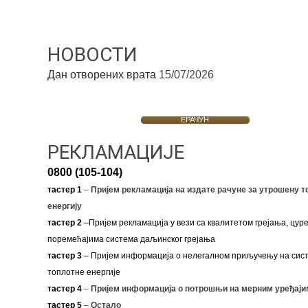
НОВОСТИ
Дан отворених врата
15/07/2026
ЕРАЧУН
РЕКЛАМАЦИЈЕ
0800 (105-104)
тастер 1
–
Пријем рекламација на издате рачуне за утрошену т
енергију
тастер 2
–Пријем рекламација у вези са квалитетом грејања, цуре
поремећајима система даљинског грејања
тастер 3
– Пријем информација о нелегалном приључењу на сис
топлотне енергије
тастер 4
–
Пријем информација о потрошњи на мерним уређаји
тастер 5
–
Остало