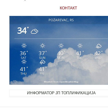
КОНТАКТ
POŽAREVAC, RS
34
°
36
37
40
41
42
°
°
°
°
°
SAT
SUN
MON
TUE
WED
41
41
°
°
THU
FRI
Weather from OpenWeatherMap
ИНФОРМАТОР ЈП ТОПЛИФИКАЦИЈА