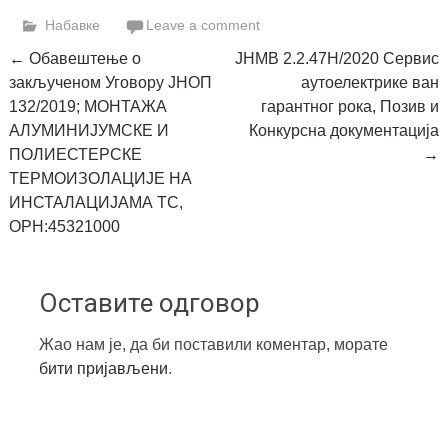
Link
Набавке
Leave a comment
Post
←
Обавештење о
ЈНМВ 2.2.47Н/2020 Сервис
закљученом Уговору ЈНОП
аутоелектрике ван
navigation
132/2019; МОНТАЖА
гарантног рока, Позив и
АЛУМИНИЈУМСКЕ И
Конкурсна документација
ПОЛИЕСТЕРСКЕ
→
ТЕРМОИЗОЛАЦИЈЕ НА
ИНСТАЛАЦИЈАМА ТС,
ОРН:45321000
Оставите одговор
Жао нам је, да би поставили коментар, морате
бити пријављени
.