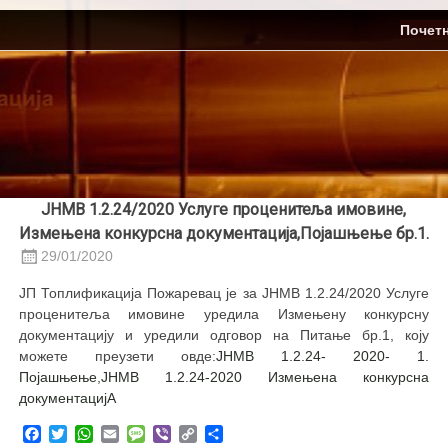
Skip
ЈП Топлификација
Почет
to
content
ЈНМВ 1.2.24/2020 Услуге проценитеља имовине,
Измењена конкурсна документација,Појашњење бр.1.
29/01/2020
ЈП Топлификација Пожаревац је за ЈНМВ 1.2.24/2020 Услуге
проценитеља имовине уредила Измењену конкурсну
документацију и уредили одговор на Питање бр.1, коју
можете преузети овде:
JНМВ 1.2.24- 2020- 1.
Појашњење
,
ЈНМВ 1.2.24-2020 Измењена конкурсна
документацијА
Facebook
Twitter
WhatsApp
Email
Message
Viber
Copy
Share