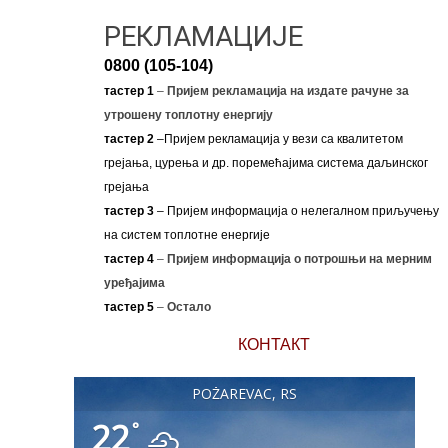
РЕКЛАМАЦИЈЕ
0800 (105-104)
тастер 1
–
Пријем рекламација на издате рачуне за
утрошену топлотну енергију
тастер 2
–Пријем рекламација у вези са квалитетом
грејања, цурења и др. поремећајима система даљинског
грејања
тастер 3
– Пријем информација о нелегалном приључењу
на систем топлотне енергије
тастер 4
–
Пријем информација о потрошњи на мерним
уређајима
тастер 5
–
Остало
КОНТАКТ
POŽAREVAC, RS
22
°