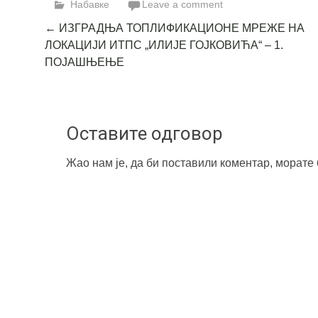
Набавке
Leave a comment
Post
←
ИЗГРАДЊА ТОПЛИФИКАЦИОНЕ МРЕЖЕ НА
ЛОКАЦИЈИ ИТПС „ИЛИЈЕ ГОЈКОВИЋА“ – 1.
navigation
ПОЈАШЊЕЊЕ
Оставите одговор
Жао нам је, да би поставили коментар, морате