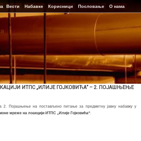
на
Вести
Набавке
Корисници
Пословање
О нама
АЦИЈИ ИТПС „ИЛИЈЕ ГОЈКОВИЋА“ – 2. ПОЈАШЊЕЊЕ
ла 2. Појашњење на постављено питање за предметну јавну набавку у
оне мреже на лоакцији ИТПС „Илије Гојковића“
.