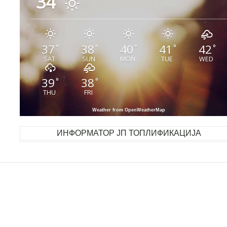
34
37
38
40
41
42
°
°
°
°
°
SAT
SUN
MON
TUE
WED
39
38
°
°
THU
FRI
Weather from OpenWeatherMap
ИНФОРМАТОР ЈП ТОПЛИФИКАЦИЈА