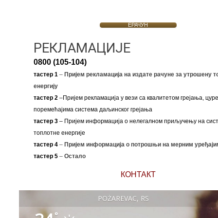
ЕРАЧУН
РЕКЛАМАЦИЈЕ
0800 (105-104)
тастер 1
–
Пријем рекламација на издате рачуне за утрошену т
енергију
тастер 2
–Пријем рекламација у вези са квалитетом грејања, цуре
поремећајима система даљинског грејања
тастер 3
– Пријем информација о нелегалном приључењу на сис
топлотне енергије
тастер 4
–
Пријем информација о потрошњи на мерним уређаји
тастер 5
–
Остало
КОНТАКТ
POŽAREVAC, RS
°