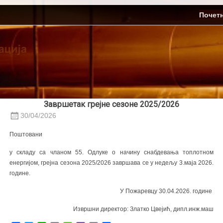
Skip
ЈП Топлификација
Почет
to
content
Завршетак грејне сезоне 2025/2026
30/04/2026
Поштовани
у складу са чланом 55. Одлуке о начину снабдевања топлотном
енергијом, грејнa сезонa 2025/2026 завршава се у недељу 3.маја 2026.
године.
У Пожаревцу 30.04.2026. године
Извршни директор: Златко Цвејић, дипл.инж.маш