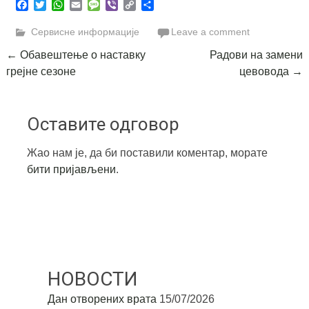
Facebook
Twitter
WhatsApp
Email
Message
Viber
Copy
Share
Link
Сервисне информације
Leave a comment
Post
←
Обавештење о наставку
Радови на замени
грејне сезоне
цевовода
→
navigation
Оставите одговор
Жао нам је, да би поставили коментар, морате
бити пријављени
.
НОВОСТИ
Дан отворених врата
15/07/2026