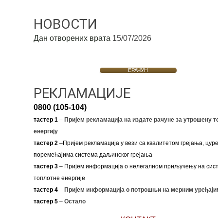
НОВОСТИ
Дан отворених врата
15/07/2026
ЕРАЧУН
РЕКЛАМАЦИЈЕ
0800 (105-104)
тастер 1
–
Пријем рекламација на издате рачуне за утрошену т
енергију
тастер 2
–Пријем рекламација у вези са квалитетом грејања, цуре
поремећајима система даљинског грејања
тастер 3
– Пријем информација о нелегалном приључењу на сис
топлотне енергије
тастер 4
–
Пријем информација о потрошњи на мерним уређаји
тастер 5
–
Остало