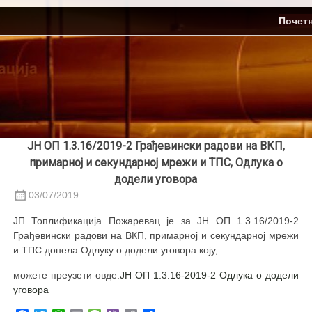
Skip
ЈП Топлификација
Почет
to
content
ЈН ОП 1.3.16/2019-2 Грађевински радови на ВКП,
примарној и секундарној мрежи и ТПС, Одлука о
додели уговора
03/07/2019
ЈП Топлификација Пожаревац је за ЈН ОП 1.3.16/2019-2
Грађевински радови на ВКП, примарној и секундарној мрежи
и ТПС донела Одлуку о додели уговора коју,
можете преузети овде:
ЈН ОП 1.3.16-2019-2 Одлука о додели
уговора