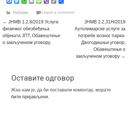
Facebook
Twitter
WhatsApp
Email
Message
Viber
Copy
Share
Link
Набавке
Leave a comment
Post
←
ЈНМВ 1.2.8/2019 Услуге
ЈНМВ 2.2.31Н/2019
физичког обезбеђења
Аутолимарске услуге за
navigation
објеката ЈПТ, Обавештење
потребе возног парка-
о закљученом уговору.
Двогодишњи уговор,
Обавештење о
закљученом уговору
→
Оставите одговор
Жао нам је, да би поставили коментар, морате
бити пријављени
.