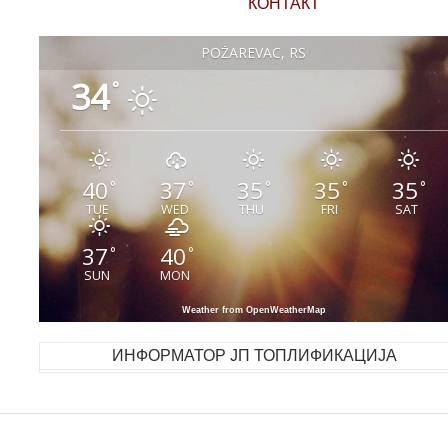
КОНТАКТ
POŽAREVAC, RS
34
°
40
37
35
35
35
°
°
°
°
°
TUE
WED
THU
FRI
SAT
37
40
°
°
SUN
MON
Weather from OpenWeatherMap
ИНФОРМАТОР ЈП ТОПЛИФИКАЦИЈА