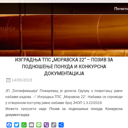
Skip
ЈП Топлификација
Почет
to
content
ИЗГРАДЊА ТПС „МОРАВСКА 22“ – ПОЗИВ ЗА
ПОДНОШЕЊЕ ПОНУДА И КОНКУРСНА
ДОКУМЕНТАЦИЈА
14/05/2019
ЈП „Топлификација“ Пожаревац је донела Одлуку о покретању јавне
набавке радова –“ Изградња ТПС „Моравска 22“. Набавка се спроводи
у отвореном поступку јавне набавке број ЈНОП 1.3.22/2019.
Можете преузети овде
Позив за подношење понуда
Kонкурсна
документација
Facebook
Twitter
WhatsApp
Email
Message
Viber
Copy
Share