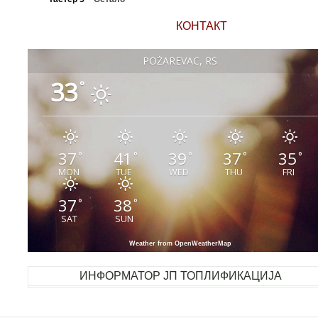
КОНТАКТ
POŽAREVAC, RS
33
°
37
41
39
37
35
°
°
°
°
°
MON
TUE
WED
THU
FRI
37
38
°
°
SAT
SUN
Weather from OpenWeatherMap
ИНФОРМАТОР ЈП ТОПЛИФИКАЦИЈА