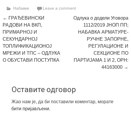
Link
Набавке
Leave a comment
Post
←
ГРАЂЕВИНСКИ
Одлука о додели Уговора
РАДОВИ НА ВКП,
1112/2019 ЈНОП ПП;
navigation
ПРИМАРНОЈ И
НАБАВКА АРМАТУРЕ-
СЕКУНДАРНОЈ
РУЧНЕ ЗАПОРНЕ,
ТОПЛИФИКАЦИОНОЈ
РЕГУЛАЦИОНЕ И
МРЕЖИ И ТПС – ОДЛУКА
СЕКЦИОНЕ ПО
О ОБУСТАВИ ПОСТУПКА
ПАРТИЈАМА 1 И 2, ОРН:
44163000
→
Оставите одговор
Жао нам је, да би поставили коментар, морате
бити пријављени
.