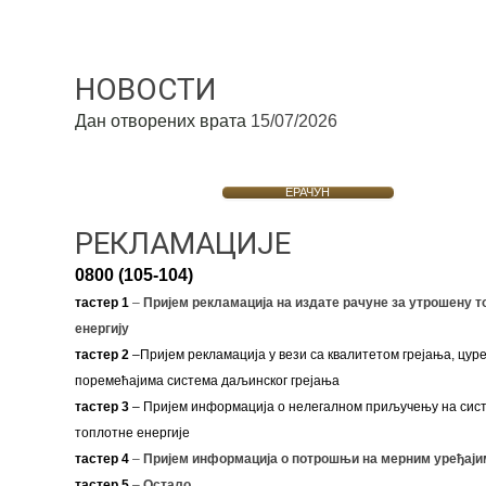
НОВОСТИ
Дан отворених врата
15/07/2026
ЕРАЧУН
РЕКЛАМАЦИЈЕ
0800 (105-104)
тастер 1
–
Пријем рекламација на издате рачуне за утрошену т
енергију
тастер 2
–Пријем рекламација у вези са квалитетом грејања, цуре
поремећајима система даљинског грејања
тастер 3
– Пријем информација о нелегалном приључењу на сис
топлотне енергије
тастер 4
–
Пријем информација о потрошњи на мерним уређаји
тастер 5
–
Остало