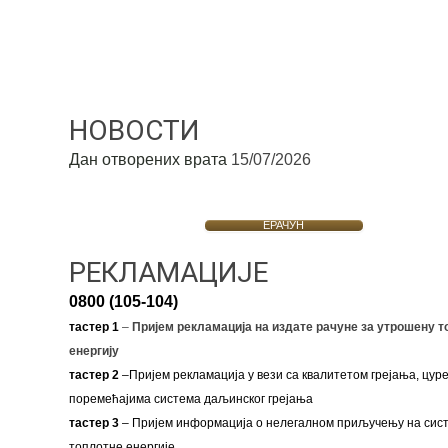
НОВОСТИ
Дан отворених врата
15/07/2026
ЕРАЧУН
РЕКЛАМАЦИЈЕ
0800 (105-104)
тастер 1
–
Пријем рекламација на издате рачуне за утрошену т
енергију
тастер 2
–Пријем рекламација у вези са квалитетом грејања, цуре
поремећајима система даљинског грејања
тастер 3
– Пријем информација о нелегалном приључењу на сис
топлотне енергије