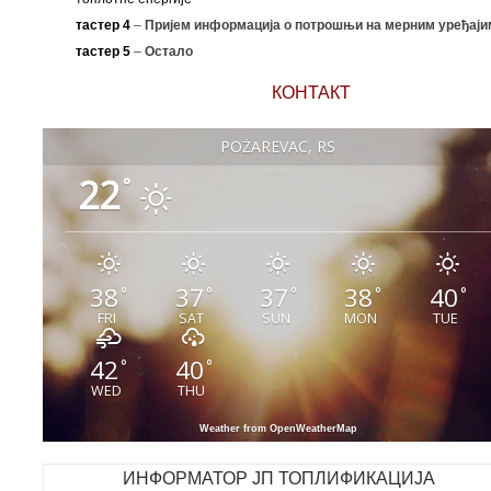
тастер 4
–
Пријем информација о потрошњи на мерним уређаји
тастер 5
–
Остало
КОНТАКТ
POŽAREVAC, RS
22
°
38
37
37
38
40
°
°
°
°
°
FRI
SAT
SUN
MON
TUE
42
40
°
°
WED
THU
Weather from OpenWeatherMap
ИНФОРМАТОР ЈП ТОПЛИФИКАЦИЈА