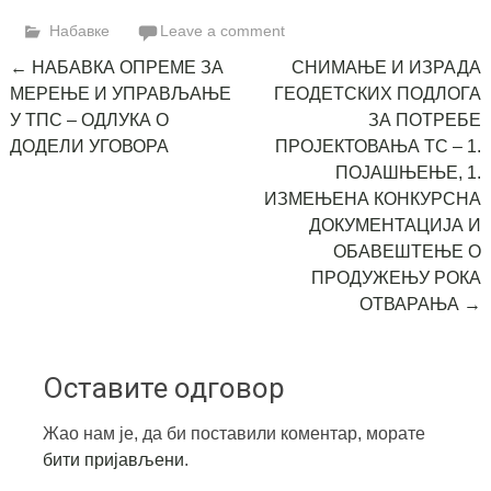
Link
Набавке
Leave a comment
Post
←
НАБАВКА ОПРЕМЕ ЗА
СНИМАЊЕ И ИЗРАДА
МЕРЕЊЕ И УПРАВЉАЊЕ
ГЕОДЕТСКИХ ПОДЛОГА
navigation
У ТПС – ОДЛУКА О
ЗА ПОТРЕБЕ
ДОДЕЛИ УГОВОРА
ПРОЈЕКТОВАЊА ТС – 1.
ПОЈАШЊЕЊЕ, 1.
ИЗМЕЊЕНА КОНКУРСНА
ДОКУМЕНТАЦИЈА И
ОБАВЕШТЕЊЕ О
ПРОДУЖЕЊУ РОКА
ОТВАРАЊА
→
Оставите одговор
Жао нам је, да би поставили коментар, морате
бити пријављени
.