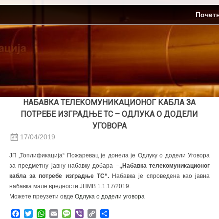
Skip
ЈП Топлификација
Почет
to
content
НАБАВКА ТЕЛЕКОМУНИКАЦИОНОГ КАБЛА ЗА
ПОТРЕБЕ ИЗГРАДЊЕ ТС – ОДЛУКА О ДОДЕЛИ
УГОВОРА
17/04/2019
ЈП „Топлификација“ Пожаревац је донела је Одлуку о додели Уговора
за предметну јавну набавку добара –
„Набавка телекомуникационог
кабла за потребе изградње ТС
“.
Набавка је спроведена као јавна
набавка мале вредности ЈНМВ 1.1.17/2019.
Можете преузети овде
Oдлука о додели уговора
Facebook
Twitter
WhatsApp
Email
Message
Viber
Copy
Share