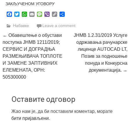
ЗАКЉУЧЕНОМ УГОВОРУ
Facebook
Twitter
WhatsApp
Email
Message
Viber
Copy
Share
Link
Набавке
Leave a comment
Post
←
Обавештење о обустави
ЈНМВ 1.2.31/2019 Услуге
поступка ЈНМВ 1211/2019;
одржавања рачунарске
navigation
СЕРВИС И ДОГРАДЊА
лиценце AUTOCAD LT,
РАЗМЕЊИВАЧА ТОПЛОТЕ
Позив за подношење
И ЗАМЕНЕ ЗАПТИВНИХ
понуда и Конкурсна
ЕЛЕМЕНАТА, ОРН:
документација.
→
505300000
Оставите одговор
Жао нам је, да би поставили коментар, морате
бити пријављени
.