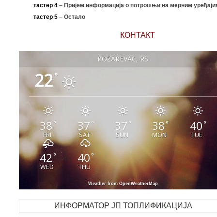
тастер 4
–
Пријем информација о потрошњи на мерним уређаји
тастер 5
–
Остало
КОНТАКТ
POŽAREVAC, RS
22
°
38
37
37
38
40
°
°
°
°
°
FRI
SAT
SUN
MON
TUE
42
40
°
°
WED
THU
Weather from OpenWeatherMap
ИНФОРМАТОР ЈП ТОПЛИФИКАЦИЈА