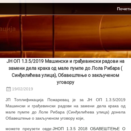
Skip
ЈП Топлификација
Почет
to
content
ЈН ОП 1.3.5/2019 Машински и грађевински радови на
замени дела крака од мале пумпе до Лола Рибара (
Синђелићева улица), Обавештење о закљученом
уговору
19/02/2019
ЈП Топлификација Пожаревац је за ЈН ОП 1.3.5/2019
Машински и грађевински радови на замени дела крака од
мале пумпе до Лоле Рибара (Синђелићева улица) донела
Обавештење о закљученом уговору који,
можете преузети овде:
ЈНОП 1.3.5 2018 ОБАВЕШТЕЊЕ О