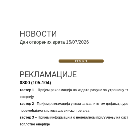
НОВОСТИ
Дан отворених врата
15/07/2026
ЕРАЧУН
РЕКЛАМАЦИЈЕ
0800 (105-104)
тастер 1
–
Пријем рекламација на издате рачуне за утрошену т
енергију
тастер 2
–Пријем рекламација у вези са квалитетом грејања, цуре
поремећајима система даљинског грејања
тастер 3
– Пријем информација о нелегалном приључењу на сис
топлотне енергије