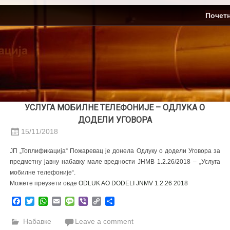
Skip
ЈП Топлификација
Почет
to
content
УСЛУГА МОБИЛНЕ ТЕЛЕФОНИЈЕ – ОДЛУКА О
ДОДЕЛИ УГОВОРА
15/11/2018
ЈП „Топлификација“ Пожаревац је донела Одлуку о додели Уговора за
предметну јавну набавку мале вредности ЈНМВ 1.2.26/2018 – „Услуга
мобилне телефоније“.
Можете преузети овде
ODLUK AO DODELI JNMV 1.2.26 2018
Facebook
Twitter
WhatsApp
Email
Message
Viber
Copy
Share
Link
Набавке
Leave a comment