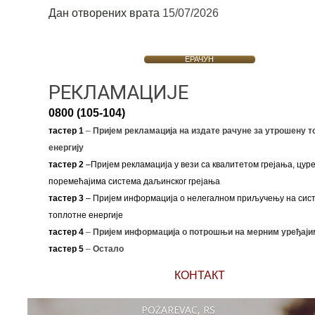
Дан отворених врата
15/07/2026
ЕРАЧУН
РЕКЛАМАЦИЈЕ
0800 (105-104)
тастер 1
–
Пријем рекламација на издате рачуне за утрошену т
енергију
тастер 2
–Пријем рекламација у вези са квалитетом грејања, цуре
поремећајима система даљинског грејања
тастер 3
– Пријем информација о нелегалном приључењу на сис
топлотне енергије
тастер 4
–
Пријем информација о потрошњи на мерним уређаји
тастер 5
–
Остало
КОНТАКТ
POŽAREVAC, RS