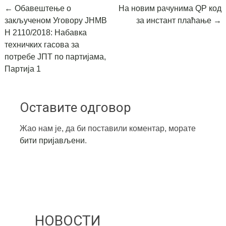
Post
←
Обавештење о
На новим рачунима QР код
закљученом Уговору ЈНМВ
за инстант плаћање
→
navigation
Н 2110/2018: Набавка
техничких гасова за
потребе ЈПТ по партијама,
Партија 1
Оставите одговор
Жао нам је, да би поставили коментар, морате
бити пријављени
.
НОВОСТИ