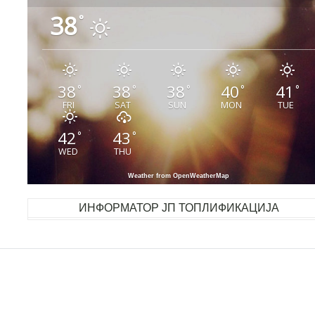
38
°
38
38
38
40
41
°
°
°
°
°
FRI
SAT
SUN
MON
TUE
42
43
°
°
WED
THU
Weather from OpenWeatherMap
ИНФОРМАТОР ЈП ТОПЛИФИКАЦИЈА