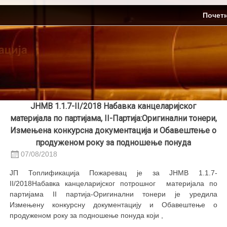
Skip
ЈП Топлификација
Почет
to
content
ЈНМВ 1.1.7-II/2018 Набавка канцеларијског
материјала по партијама, II-Партија:Оригинални тонери,
Измењена конкурсна документација и Обавештење о
продуженом року за подношење понуда
07/08/2018
ЈП Топлификација Пожаревац је за ЈНМВ 1.1.7-
II/2018Набавка канцеларијског потрошног материјала по
партијама II партија-Оригинални тонери је уредила
Измењену конкурсну документацију и Обавештење о
продуженом року за подношење понуда који ,