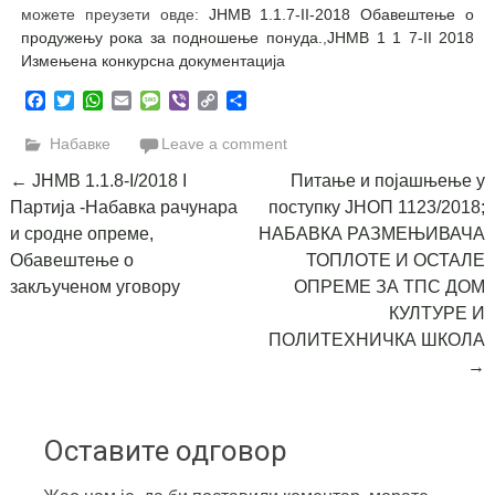
можете преузети овде:
ЈНМВ 1.1.7-II-2018 Обавештење о
продужењу рока за подношење понуда.
,
ЈНМВ 1 1 7-II 2018
Измењена конкурсна документација
Facebook
Twitter
WhatsApp
Email
Message
Viber
Copy
Share
Link
Набавке
Leave a comment
Post
←
ЈНМВ 1.1.8-I/2018 I
Питање и појашњење у
Партија -Набавка рачунара
поступку ЈНОП 1123/2018;
navigation
и сродне опреме,
НАБАВКА РАЗМЕЊИВАЧА
Обавештење о
ТОПЛОТЕ И ОСТАЛЕ
закљученом уговору
ОПРЕМЕ ЗА ТПС ДОМ
КУЛТУРЕ И
ПОЛИТЕХНИЧКА ШКОЛА
→
Оставите одговор