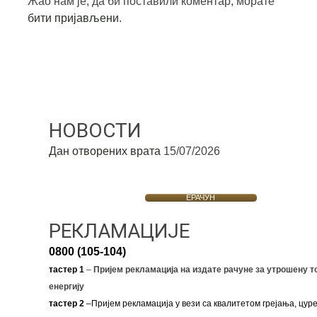
Жао нам је, да би поставили коментар, морате
бити пријављени
.
НОВОСТИ
Дан отворених врата
15/07/2026
ЕРАЧУН
РЕКЛАМАЦИЈЕ
0800 (105-104)
тастер 1
–
Пријем рекламација на издате рачуне за утрошену т
енергију
тастер 2
–Пријем рекламација у вези са квалитетом грејања, цуре