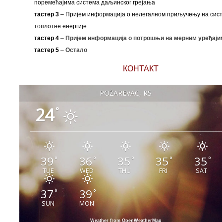
поремећајима система даљинског грејања
тастер 3
– Пријем информација о нелегалном приључењу на сис
топлотне енергије
тастер 4
–
Пријем информација о потрошњи на мерним уређаји
тастер 5
–
Остало
КОНТАКТ
POŽAREVAC, RS
24
°
39
36
35
35
35
°
°
°
°
°
TUE
WED
THU
FRI
SAT
37
39
°
°
SUN
MON
Weather from OpenWeatherMap