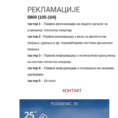
РЕКЛАМАЦИЈЕ
0800 (105-104)
тастер 1
–
Пријем рекламација на издате рачуне за
утрошену топлотну енергију
тастер 2
–Пријем рекламација у вези са квалитетом
грејања, цурења и др. поремећајима система даљинског
грејања
тастер 3
– Пријем информација о нелегалном приључењу
на систем топлотне енергије
тастер 4
–
Пријем информација о потрошњи на мерним
уређајима
тастер 5
–
Остало
КОНТАКТ
POŽAREVAC, RS
25
°