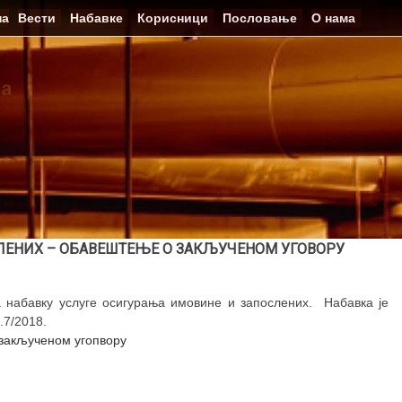
на
Вести
Набавке
Корисници
Пословање
О нама
ЛЕНИХ – ОБАВЕШТЕЊЕ О ЗАКЉУЧЕНОМ УГОВОРУ
а набавку услуге осигурања имовине и запослених. Набавка је
.7/2018.
 закљученом угопвору